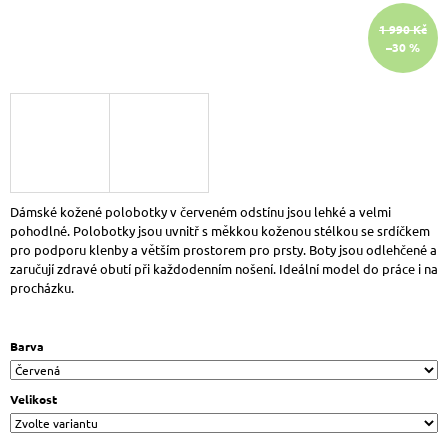
J
1 990 Kč
E
–30 %
M
E
SANTÉ
SI/03C
ZDRAVOTNÍ
MASÁŽNÍ
PANTOFLE
RŮŽOVÁ
KYTIČKY
Dámské kožené polobotky v červeném odstínu jsou lehké a velmi
399
pohodlné. Polobotky jsou uvnitř s měkkou koženou stélkou se srdíčkem
Kč
pro podporu klenby a větším prostorem pro prsty. Boty jsou odlehčené a
zaručují zdravé obutí při každodenním nošení. Ideální model do práce i na
procházku.
Barva
Velikost