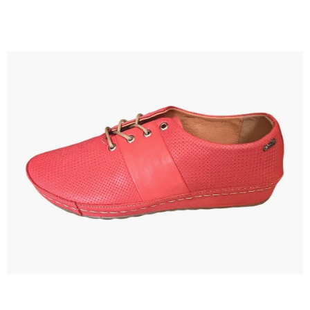
A
J
Í
T
?
HLEDAT
D
O
P
O
R
U
Č
U