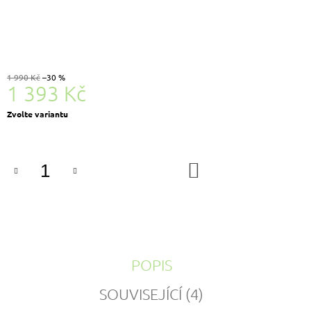
1 990 Kč
–30 %
1 393 Kč
Měrná
Zvolte variantu
cena:
DO
KOŠÍKU
POPIS
SOUVISEJÍCÍ (4)