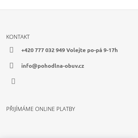
Z
Á
KONTAKT
P
A
+420 777 032 949 Volejte po-pá 9-17h
T
Í
info@pohodlna-obuv.cz
Facebook
PŘIJÍMÁME ONLINE PLATBY