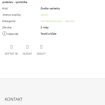
podešev - syntetika
Kód
Zvolte variantu
Jméno značky
:
Santé
Kategorie
:
Vycházková obuv - dámská
Záruka
:
2 roky
?
Textil a kůže
Materiál
:
ZEPTAT SE
HLÍDAT
SDÍLET
Z
Á
KONTAKT
P