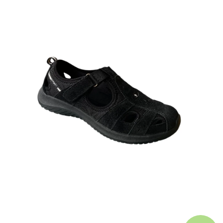
A
J
Í
T
?
HLEDAT
D
O
P
O
R
U
Č
U