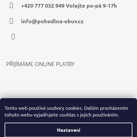
A
+420 777 032 949 Volejte po-pá 9-17h
T
Í
info@pohodlna-obuv.cz
Facebook
PŘIJÍMÁME ONLINE PLATBY
VYHLEDÁVÁNÍ
Tento web používá soubory cookies. Dalším procházením
tohoto webu vyjadřujete souhlas s jejich používáním.
HLEDAT
Nastavení