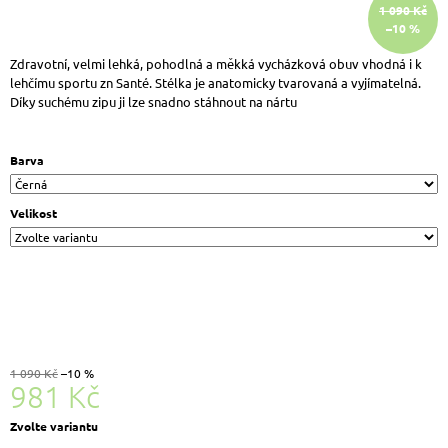
1 090 Kč
J
–10 %
E
M
Zdravotní, velmi lehká, pohodlná a měkká vycházková obuv vhodná i k
E
lehčímu sportu zn Santé. Stélka je anatomicky tvarovaná a vyjímatelná.
LEGERO
Díky suchému zipu ji lze snadno stáhnout na nártu
2-
000408-
4500
Barva
T4
RUN
DÁMSKÉ
Velikost
KOŽENÉ
TENISKY
BÉŽOVÁ
1
999
Kč
Původně:
2
590
1 090 Kč
–10 %
Kč
981 Kč
Měrná
Zvolte variantu
cena: