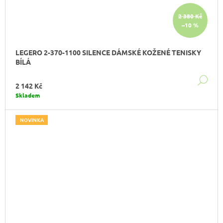
Í
2 380 Kč
,
–10 %
K
LEGERO 2-370-1100 SILENCE DÁMSKÉ KOŽENÉ TENISKY
O
BÍLÁ
M
DE
2 142 Kč
Skladem
F
O
NOVINKA
R
T
A
S
T