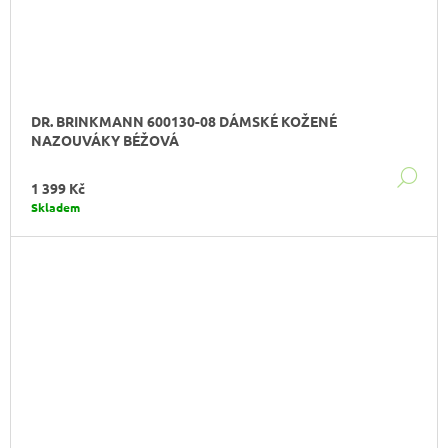
DR. BRINKMANN 600130-08 DÁMSKÉ KOŽENÉ
NAZOUVÁKY BÉŽOVÁ
DE
1 399 Kč
Skladem