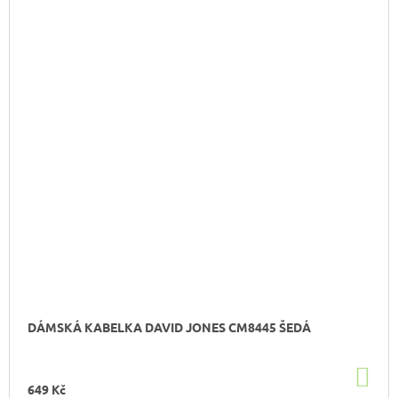
DÁMSKÁ KABELKA DAVID JONES CM8445 ŠEDÁ
DO
KO
649 Kč