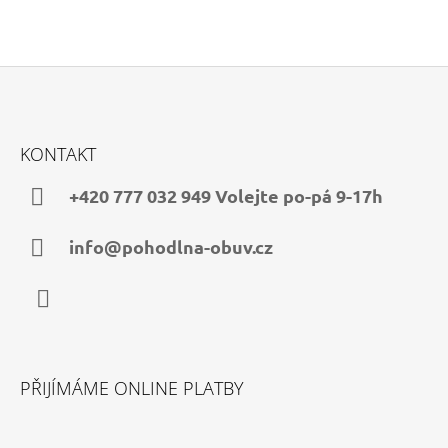
Z
Á
KONTAKT
P
A
+420 777 032 949 Volejte po-pá 9-17h
T
Í
info@pohodlna-obuv.cz
Facebook
PŘIJÍMÁME ONLINE PLATBY