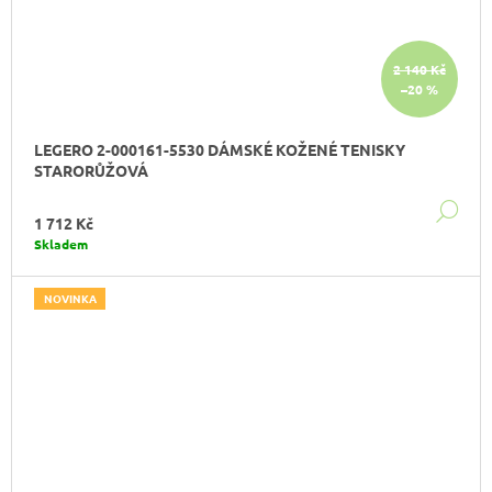
2 140 Kč
–20 %
LEGERO 2-000161-5530 DÁMSKÉ KOŽENÉ TENISKY
STARORŮŽOVÁ
DE
1 712 Kč
Skladem
NOVINKA