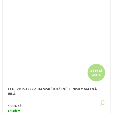
2 380 Kč
–20 %
LEGERO 2-1222-1 DÁMSKÉ KOŽENÉ TENISKY MATNÁ
BÍLÁ
DE
1 904 Kč
Skladem