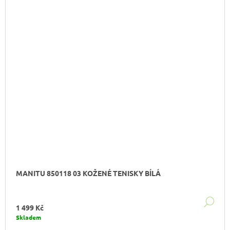
Y
L
.
👣
MANITU 850118 03 KOŽENÉ TENISKY BÍLÁ
DE
1 499 Kč
Skladem