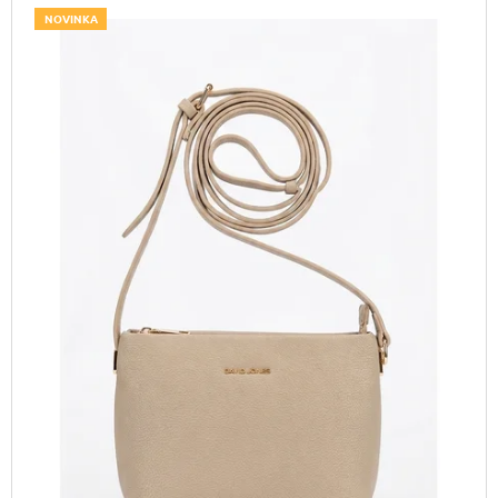
V
Z
A
NOVINKA
Ý
E
J
P
N
Í
I
Í
T
S
P
?
P
R
R
O
O
D
D
U
HLEDAT
U
K
K
T
T
Ů
D
Ů
O
P
O
R
U
Č
U