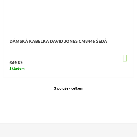
DÁMSKÁ KABELKA DAVID JONES CM8445 ŠEDÁ
DO
KO
649 Kč
Skladem
3
položek celkem
O
V
L
Á
D
A
C
Í
P