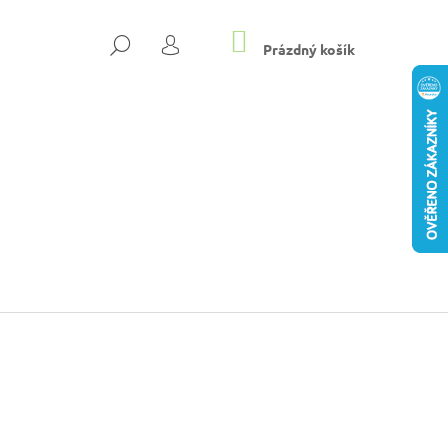
NÁKUPNÍ
HLEDAT
KOŠÍK
Prázdný košík
PŘIHLÁŠENÍ
DÁMSKÉ PANTOFLE NA
Následující
KYS
Kč