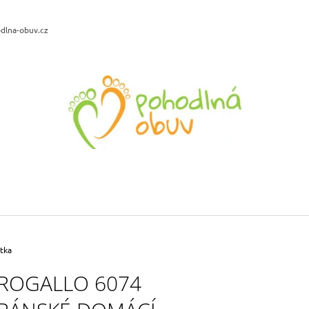
dlna-obuv.cz
CO POTŘEBUJETE NAJÍT?
HLEDAT
DOPORUČUJEME
SANTÉ WD/BRUSA DÁMSKÁ
BIO LIFE LENA 
VYCHÁZKOVÁ OBUV ČERNÁ
PLATFORMĚ TYR
899 Kč
799 Kč
tka
Původně:
1 199 Kč
Původně:
1 190 
ROGALLO 6074