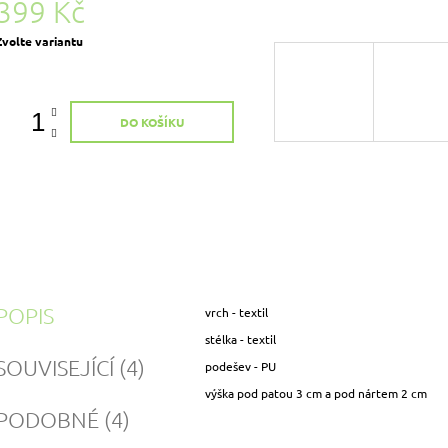
399 Kč
Měrná
Zvolte variantu
ena:
DO KOŠÍKU
POPIS
vrch - textil
stélka - textil
SOUVISEJÍCÍ (4)
podešev - PU
výška pod patou 3 cm a pod nártem 2 cm
PODOBNÉ (4)