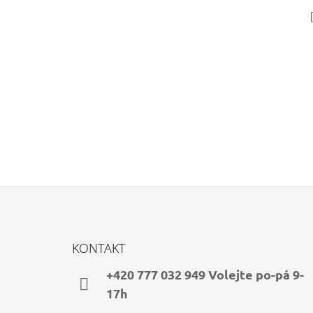
Z
Á
KONTAKT
P
A
+420 777 032 949 Volejte po-pá 9-
T
17h