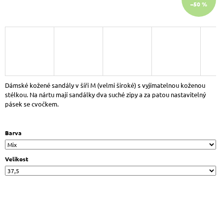
–50 %
J
E
M
E
DR.
BRINKMANN
700700-
08
DÁMSKÉ
Dámské kožené sandály v šíři M (velmi široké) s vyjímatelnou koženou
NAZOUVÁKY
stélkou. Na nártu mají sandálky dva suché zipy a za patou nastavitelný
BÉŽOVO
pásek se cvočkem.
ZLATÁ
999
Kč
Barva
Původně:
1
190
Velikost
Kč