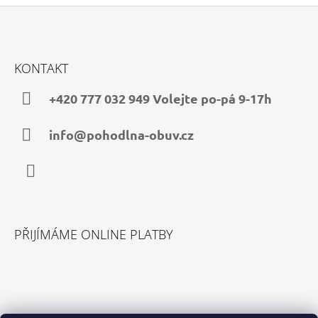
Z
Á
KONTAKT
P
A
+420 777 032 949 Volejte po-pá 9-17h
T
Í
info@pohodlna-obuv.cz
Facebook
PŘIJÍMÁME ONLINE PLATBY