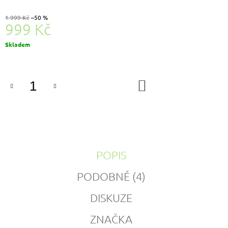
1 999 Kč
–50 %
999 Kč
Měrná
Skladem
cena:
DO
KOŠÍKU
POPIS
PODOBNÉ (4)
DISKUZE
ZNAČKA