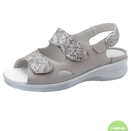
A
J
Í
T
?
HLEDAT
D
O
P
O
R
U
Č
1 999 Kč
U