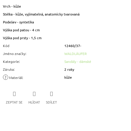
Vrch - kůže
Stélka - kůže, vyjímatelná, anatomicky tvarovaná
Podešev - syntetika
Výška pod patou - 4 cm
Výška pod prsty - 1,5 cm
Kód
12460/37-
Jméno značky
:
WALDLÄUFER
Kategorie
:
Sandály - dámské
Záruka
:
2 roky
?
kůže
Materiál
:
ZEPTAT SE
HLÍDAT
SDÍLET