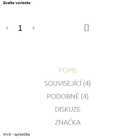
Měrná
Zvolte variantu
cena:
DO
KOŠÍKU
POPIS
SOUVISEJÍCÍ (4)
PODOBNÉ (4)
DISKUZE
ZNAČKA
Vrch - syntetika