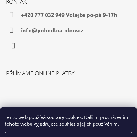
KONTAKT
P
A
+420 777 032 949 Volejte po-pá 9-17h
T
Í
info@pohodlna-obuv.cz
Facebook
PŘIJÍMÁME ONLINE PLATBY
VYHLEDÁVÁNÍ
Tento web používá soubory cookies. Dalším procházením
tohoto webu vyjadřujete souhlas s jejich používáním.
HLEDAT