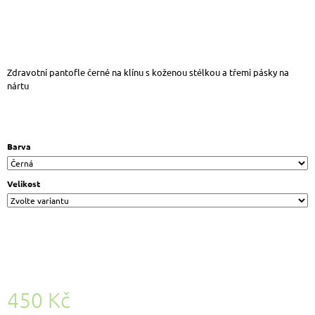
J
E
M
E
MANITU
Zdravotní pantofle černé na klínu s koženou stélkou a třemi pásky na
850118
nártu
03
KOŽENÉ
TENISKY
BÍLÁ
Barva
1
499
Kč
Velikost
450 Kč