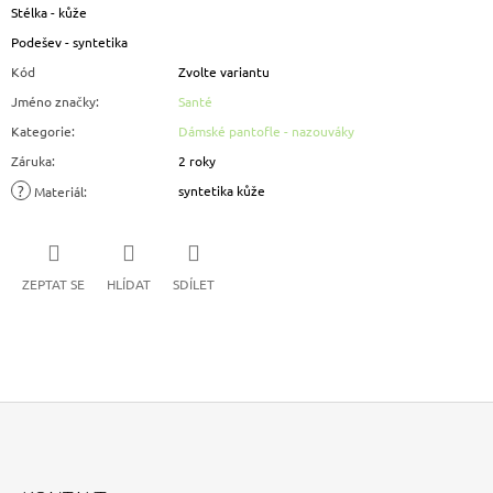
Stélka - kůže
Podešev - syntetika
Kód
Zvolte variantu
Jméno značky
:
Santé
Kategorie
:
Dámské pantofle - nazouváky
Záruka
:
2 roky
?
syntetika kůže
Materiál
:
ZEPTAT SE
HLÍDAT
SDÍLET
Z
Á