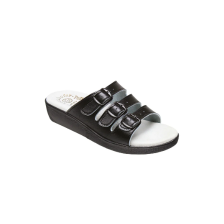
A
J
Í
T
?
HLEDAT
D
O
P
O
R
U
Č
U