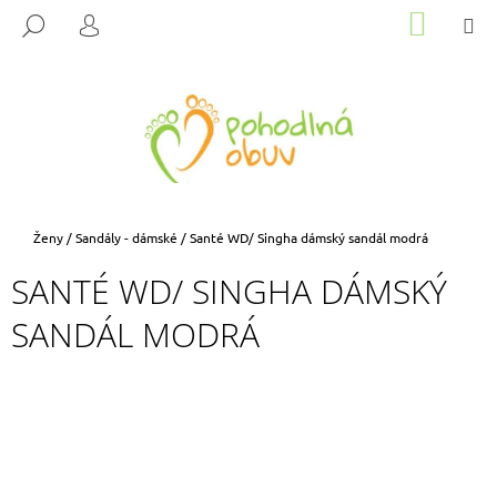
K
Přejít
NÁKUP
M
HLEDAT
na
KOŠÍK
O
PŘIHLÁŠENÍ
ZPĚT
ZPĚT
obsah
Š
Í
C
K
O
P
O
T
Domů
Ženy
/
Sandály - dámské
/
Santé WD/ Singha dámský sandál modrá
Ř
SANTÉ WD/ SINGHA DÁMSKÝ
E
B
SANDÁL MODRÁ
U
J
E
T
E
N