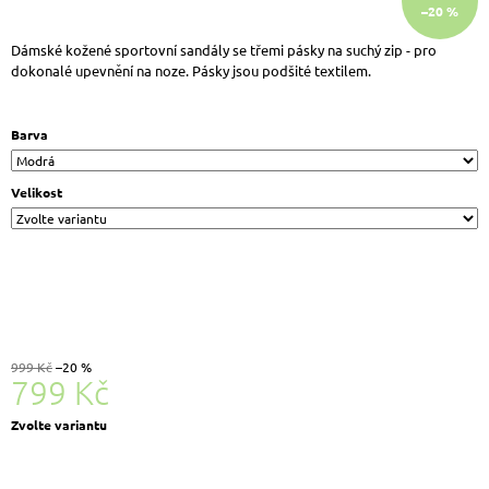
–20 %
J
E
Dámské kožené sportovní sandály se třemi pásky na suchý zip - pro
M
dokonalé upevnění na noze. Pásky jsou podšité textilem.
E
LEGERO
2-
Barva
000408-
4500
T4
Velikost
RUN
DÁMSKÉ
KOŽENÉ
TENISKY
BÉŽOVÁ
1
999
Kč
Původně:
999 Kč
–20 %
2
799 Kč
590
Kč
Měrná
Zvolte variantu
cena: