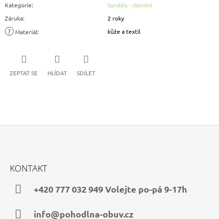
Kategorie
:
Sandály - dámské
Záruka
:
2 roky
?
kůže a textil
Materiál
:
ZEPTAT SE
HLÍDAT
SDÍLET
Z
Á
KONTAKT
P
A
+420 777 032 949 Volejte po-pá 9-17h
T
Í
info@pohodlna-obuv.cz