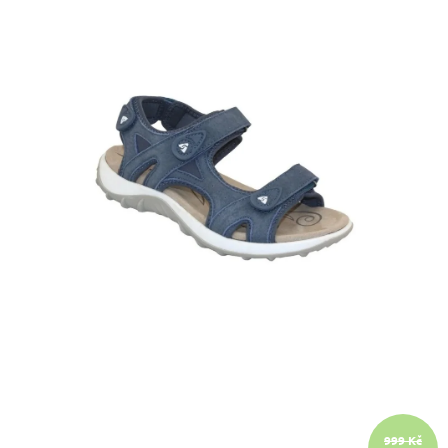
A
J
Í
T
?
HLEDAT
D
O
P
O
R
U
Č
999 Kč
U