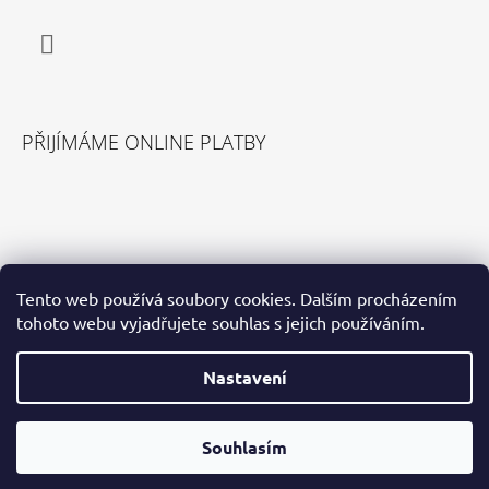
Facebook
PŘIJÍMÁME ONLINE PLATBY
VYHLEDÁVÁNÍ
Tento web používá soubory cookies. Dalším procházením
tohoto webu vyjadřujete souhlas s jejich používáním.
HLEDAT
Nastavení
Souhlasím
© 2026 Pohodlná Obuv. Všechna práva vyhrazena.
Vytvořil Shoptet