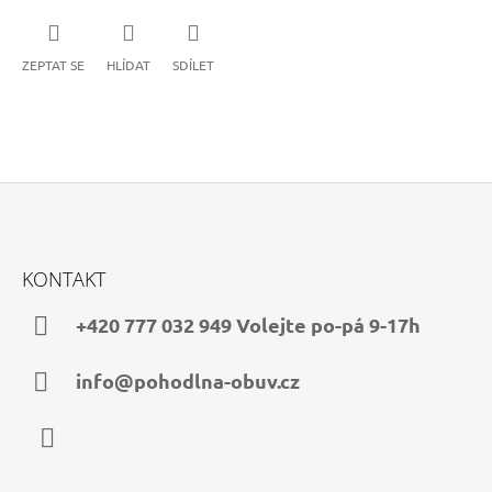
ZEPTAT SE
HLÍDAT
SDÍLET
Z
Á
KONTAKT
P
A
+420 777 032 949 Volejte po-pá 9-17h
T
Í
info@pohodlna-obuv.cz
Facebook