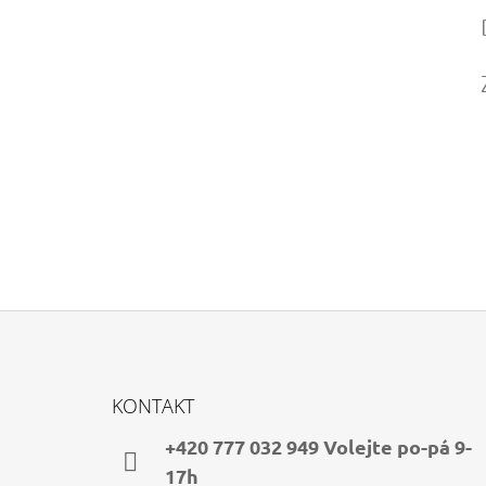
Z
Á
KONTAKT
P
A
+420 777 032 949 Volejte po-pá 9-
T
17h