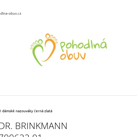
dlna-obuv.cz
CO POTŘEBUJETE NAJÍT?
HLEDAT
DOPORUČUJEME
DR. BRINKMANN 700701-09 DÁMSKÉ
BIO BIO 75896-
NAZOUVÁKY ŠEDÁ ANTRA VZOR
NA KLÍNU META
927 Kč
719 Kč
 dámské nazouváky černá zlatá
Původně:
1 090 Kč
Původně:
799 Kč
DR. BRINKMANN