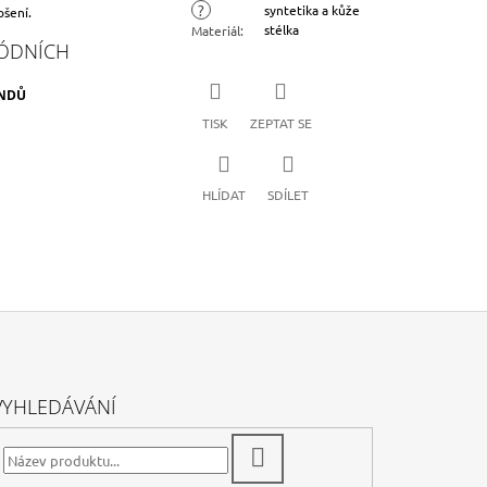
?
syntetika a kůže
ošení.
stélka
Materiál
:
ENDŮ
TISK
ZEPTAT SE
HLÍDAT
SDÍLET
VYHLEDÁVÁNÍ
HLEDAT