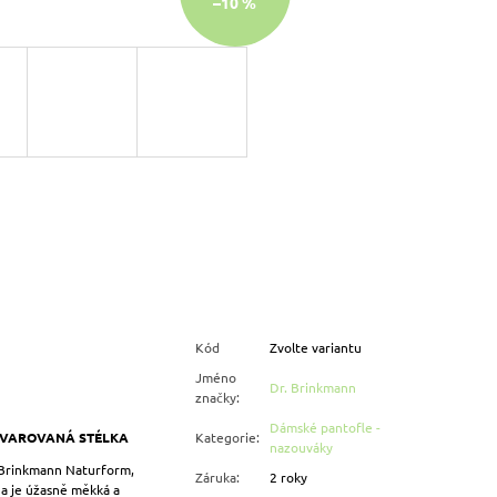
–10 %
Kód
Zvolte variantu
Jméno
Dr. Brinkmann
značky
:
Dámské pantofle -
TVAROVANÁ STÉLKA
Kategorie
:
nazouváky
 Brinkmann Naturform,
Záruka
:
2 roky
a je úžasně měkká a