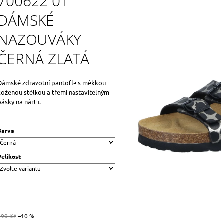
700622 01
DÁMSKÉ
NAZOUVÁKY
ČERNÁ ZLATÁ
Dámské zdravotní pantofle s měkkou
koženou stélkou a třemi nastavitelnými
pásky na nártu.
Barva
Velikost
890 Kč
–10 %