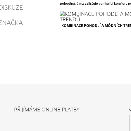
pohodlná, čímž zajišťuje vynikající komfort n
DISKUZE
ZNAČKA
KOMBINACE POHODLÍ A MÓDNÍCH TR
PŘIJÍMÁME ONLINE PLATBY