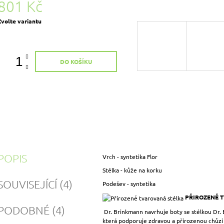
801 Kč
Měrná
Zvolte variantu
ena:
DO KOŠÍKU
POPIS
Vrch - syntetika Flor
Stélka - kůže na korku
SOUVISEJÍCÍ (4)
Podešev - syntetika
PŘIROZENĚ 
PODOBNÉ (4)
Dr. Brinkmann navrhuje boty se stélkou Dr.
která podporuje zdravou a přirozenou chůzi 