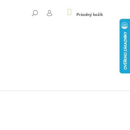
NÁKUPNÍ
HLEDAT
KOŠÍK
Prázdný košík
PŘIHLÁŠENÍ
19 DÁMSKÉ PANTOFLE
Následující
L ŠEDÁ