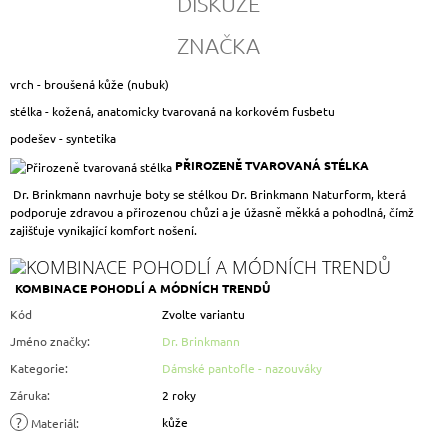
DISKUZE
ZNAČKA
vrch - broušená kůže (nubuk)
stélka - kožená, anatomicky tvarovaná na korkovém fusbetu
podešev - syntetika
PŘIROZENĚ TVAROVANÁ STÉLKA
Dr. Brinkmann navrhuje boty se stélkou Dr. Brinkmann Naturform, která
podporuje zdravou a přirozenou chůzi a je úžasně měkká a pohodlná, čímž
zajišťuje vynikající komfort nošení.
KOMBINACE POHODLÍ A MÓDNÍCH TRENDŮ
Kód
Zvolte variantu
Jméno značky
:
Dr. Brinkmann
Kategorie
:
Dámské pantofle - nazouváky
Záruka
:
2 roky
?
kůže
Materiál
: