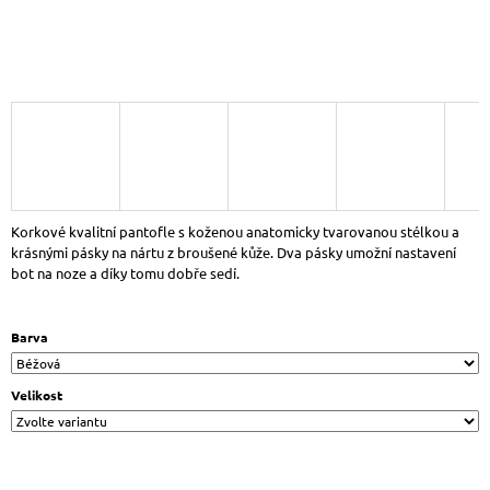
J
E
M
E
SANTÉ
RX/26897
NAVY
DÁMSKÉ
SANDÁLY
MODRÁ
1
Korkové kvalitní pantofle s koženou anatomicky tvarovanou stélkou a
125
krásnými pásky na nártu z broušené kůže. Dva pásky umožní nastavení
Kč
bot na noze a díky tomu dobře sedí.
Původně:
1
250
Barva
Kč
Velikost