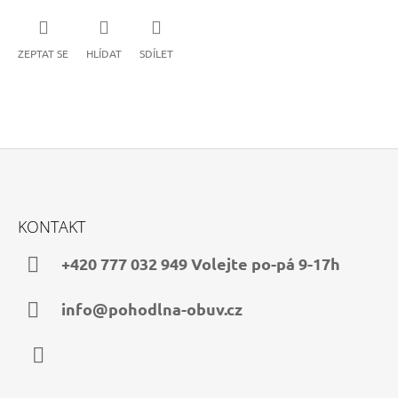
ZEPTAT SE
HLÍDAT
SDÍLET
Z
Á
KONTAKT
P
A
+420 777 032 949 Volejte po-pá 9-17h
T
Í
info@pohodlna-obuv.cz
Facebook