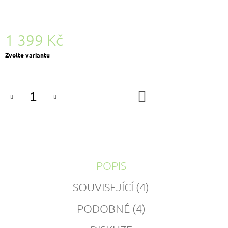
1 399 Kč
Měrná
Zvolte variantu
cena:
DO
KOŠÍKU
POPIS
SOUVISEJÍCÍ (4)
PODOBNÉ (4)