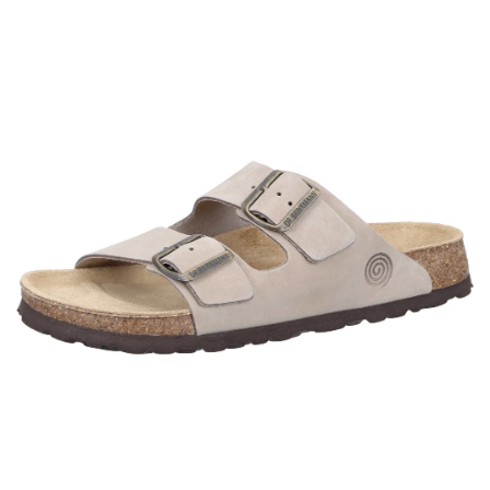
A
J
Í
T
?
HLEDAT
D
O
P
O
R
U
Č
U