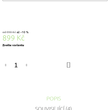
od 990 Kč
až –10 %
899 Kč
Měrná
Zvolte variantu
cena:
DO
KOŠÍKU
POPIS
SOUVISEJÍCÍ (4)