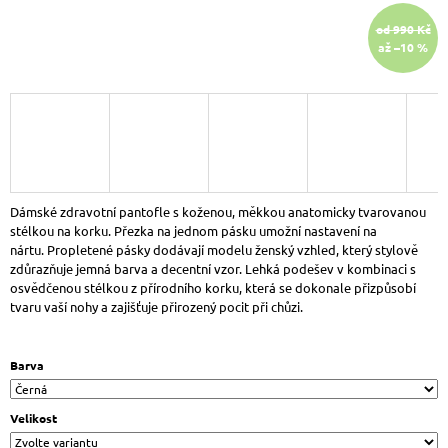
J
od 990 Kč
E
až –10 %
M
E
DR.
BRINKMANN
700701-
09
DÁMSKÉ
NAZOUVÁKY
ŠEDÁ
Dámské zdravotní pantofle s koženou, měkkou anatomicky tvarovanou
ANTRA
stélkou na korku. Přezka na jednom pásku umožní nastavení na
VZOR
nártu.
Propletené pásky dodávají modelu ženský vzhled, který stylově
927
zdůrazňuje jemná barva a decentní vzor. Lehká podešev v kombinaci s
Kč
osvědčenou stélkou z přírodního korku, která se dokonale přizpůsobí
Původně:
tvaru vaší nohy a zajišťuje přirozený pocit při chůzi.
1
090
Kč
Barva
Velikost