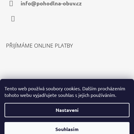
Í
info@pohodlna-obuv.cz
Facebook
PŘIJÍMÁME ONLINE PLATBY
VYHLEDÁVÁNÍ
Tento web používá soubory cookies. Dalším procházením
tohoto webu vyjadřujete souhlas s jejich používáním.
HLEDAT
Nastavení
Souhlasím
© 2026 Pohodlná Obuv. Všechna práva vyhrazena.
Vytvořil Shoptet