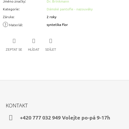
Jméno značky
:
Dr. Brinkmann
Kategorie
:
Dámské pantofle - nazouváky
Záruka
:
2 roky
?
syntetika Flor
Materiál
:
ZEPTAT SE
HLÍDAT
SDÍLET
Z
Á
KONTAKT
P
A
+420 777 032 949 Volejte po-pá 9-17h
T