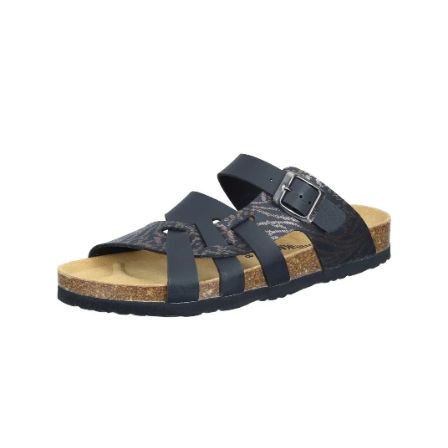
A
J
Í
T
?
HLEDAT
D
O
P
O
R
U
Č
U