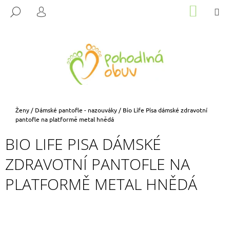
K
Přejít
NÁKUP
M
HLEDAT
na
KOŠÍK
O
PŘIHLÁŠENÍ
ZPĚT
ZPĚT
obsah
Š
Í
C
K
O
P
O
T
Domů
Ženy
/
Dámské pantofle - nazouváky
/
Bio Life Pisa dámské zdravotní
Ř
pantofle na platformě metal hnědá
E
BIO LIFE PISA DÁMSKÉ
B
ZDRAVOTNÍ PANTOFLE NA
U
J
PLATFORMĚ METAL HNĚDÁ
E
T
E
N