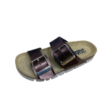
A
J
Í
T
?
HLEDAT
D
O
P
O
R
U
Č
U