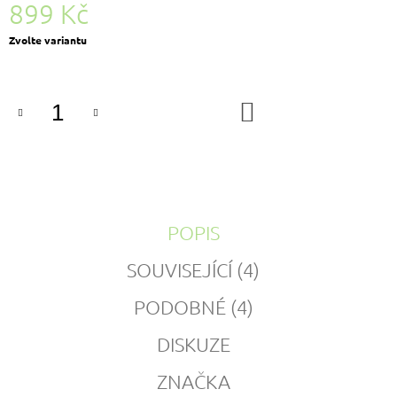
899 Kč
Měrná
Zvolte variantu
cena:
DO
KOŠÍKU
POPIS
SOUVISEJÍCÍ (4)
PODOBNÉ (4)
DISKUZE
ZNAČKA