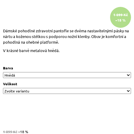
J
E
1 099 Kč
M
–18 %
E
BIO
Dámské pohodlné zdravotní pantofle se dvěma nastavitelnými pásky na
LIFE
nártu a koženou stélkou s podporou nožní klenby. Obuv je komfortní a
GRETA
pohodlná na ohebné platformě.
DÁMSKÉ
NAZOUVÁKY
V krásné barvě metalová hnědá.
NA
KLÍNU
ANTRA
Barva
699
Kč
Původně:
Velikost
999
Kč
1 099 Kč
–18 %