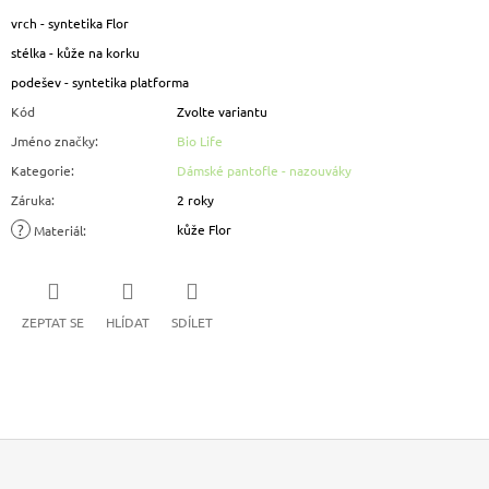
vrch - syntetika Flor
stélka - kůže na korku
podešev - syntetika platforma
Kód
Zvolte variantu
Jméno značky
:
Bio Life
Kategorie
:
Dámské pantofle - nazouváky
Záruka
:
2 roky
?
kůže Flor
Materiál
:
ZEPTAT SE
HLÍDAT
SDÍLET