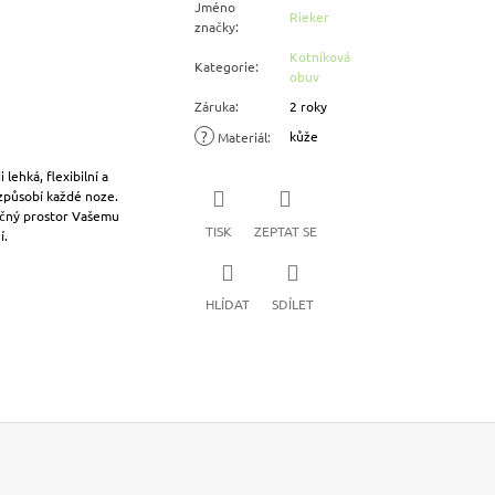
Jméno
Rieker
značky
:
Kotníková
Kategorie
:
obuv
Záruka
:
2 roky
?
kůže
Materiál
:
lehká, flexibilní a
izpůsobí každé noze.
tečný prostor Vašemu
TISK
ZEPTAT SE
í.
HLÍDAT
SDÍLET