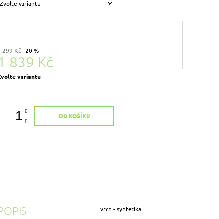
2 299 Kč
–20 %
1 839 Kč
Měrná
Zvolte variantu
ena:
DO KOŠÍKU
POPIS
vrch - syntetika