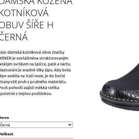
DÁMSKÁ KOŽENÁ
KOTNÍKOVÁ
OBUV ŠÍŘE H
ČERNÁ
Tato dámská kotníková obuv značky
RIEKER je ozvláštněna strukturovaným
lesklým svrškem na špičce, patě a nártu.
Nazouvání je snadné díky zipu. Aby bota
lépe seděla na Vaší noze, je do boční
strany všit pruh z pružného materiálu.
Pocit pohodlí zajistí měkká stélka
společně s teplou podšívkou.
Barva
Velikost