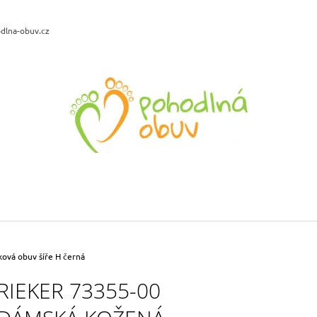
dlna-obuv.cz
CO POTŘEBUJETE NAJÍT?
HLEDAT
DOPORUČUJEME
DR. BRINKMANN 700701-09 DÁMSKÉ
BIO BIO 75896-
NAZOUVÁKY ŠEDÁ ANTRA VZOR
NA KLÍNU META
927 Kč
719 Kč
ová obuv šíře H černá
Původně:
1 090 Kč
Původně:
799 Kč
RIEKER 73355-00