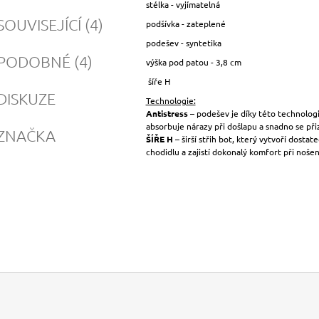
stélka - vyjímatelná
SOUVISEJÍCÍ (4)
podšívka - zateplené
podešev - syntetika
PODOBNÉ (4)
výška pod patou - 3,8 cm
šíře H
DISKUZE
Technologie:
Antistress
– podešev je díky této technologii 
absorbuje nárazy při došlapu a snadno se př
ZNAČKA
ŠÍŘE H
– širší střih bot, který vytvoří dosta
chodidlu a zajistí dokonalý komfort při nošen