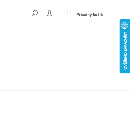
NÁKUPNÍ
HLEDAT
KOŠÍK
Prázdný košík
PŘIHLÁŠENÍ
19 DÁMSKÉ PANTOFLE
Následující
L ŠEDÁ