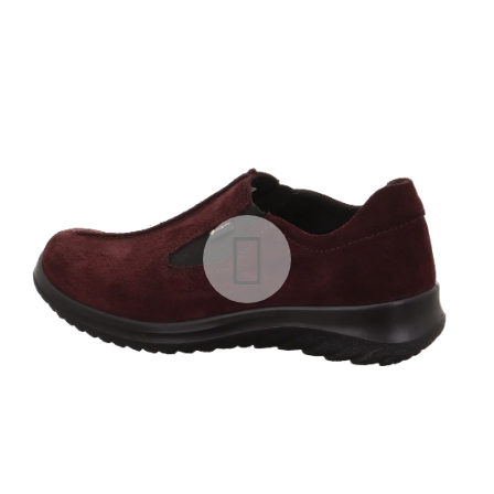
A
J
Í
T
?
HLEDAT
D
O
P
O
R
U
Č
U