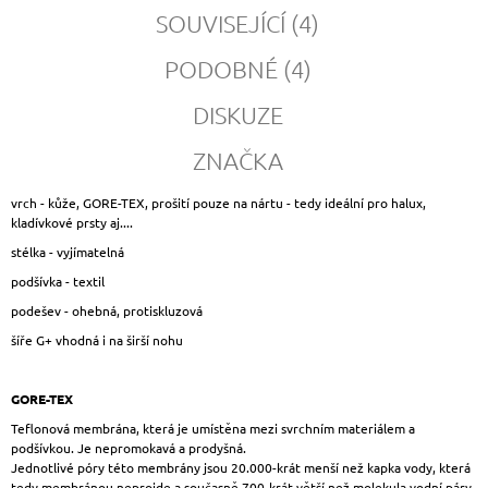
SOUVISEJÍCÍ (4)
PODOBNÉ (4)
DISKUZE
ZNAČKA
vrch - kůže, GORE-TEX, prošití pouze na nártu - tedy ideální pro halux,
kladívkové prsty aj....
stélka - vyjímatelná
podšívka - textil
podešev - ohebná, protiskluzová
šíře G+ vhodná i na širší nohu
GORE-TEX
Teflonová membrána, která je umístěna mezi svrchním materiálem a
podšívkou. Je nepromokavá a prodyšná.
Jednotlivé póry této membrány jsou 20.000-krát menší než kapka vody, která
tedy membránou neprojde a současně 700-krát větší než molekula vodní páry