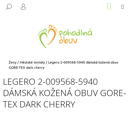
K
Přejít
NÁKUP
M
HLEDAT
na
KOŠÍK
O
PŘIHLÁŠENÍ
ZPĚT
ZPĚT
obsah
Š
Í
C
K
O
P
O
T
Domů
Ženy
/
Městské tenisky
/
Legero 2-009568-5940 dámská kožená obuv
Ř
GORE-TEX dark cherry
E
LEGERO 2-009568-5940
B
DÁMSKÁ KOŽENÁ OBUV GORE-
U
J
TEX DARK CHERRY
E
T
E
N