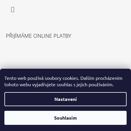
Facebook
PŘIJÍMÁME ONLINE PLATBY
VYHLEDÁVÁNÍ
Tento web používá soubory cookies. Dalším procházením
tohoto webu vyjadřujete souhlas s jejich používáním.
HLEDAT
Nastavení
Souhlasím
© 2026 Pohodlná Obuv. Všechna práva vyhrazena.
Vytvořil Shoptet