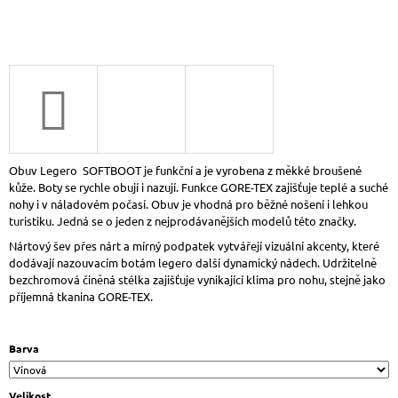
J
E
M
E
DR.
BRINKMANN
600130-
08
DÁMSKÉ
KOŽENÉ
Obuv Legero SOFTBOOT je funkční a je vyrobena z měkké broušené
NAZOUVÁKY
kůže. Boty se rychle obují i nazují. Funkce GORE-TEX zajišťuje teplé a suché
BÉŽOVÁ
nohy i v náladovém počasí. Obuv je vhodná pro běžné nošení i lehkou
1
turistiku. Jedná se o jeden z nejprodávanějších modelů této značky.
399
Nártový šev přes nárt a mírný podpatek vytvářejí vizuální akcenty, které
Kč
dodávají nazouvacím botám legero další dynamický nádech. Udržitelně
bezchromová činěná stélka zajišťuje vynikající klima pro nohu, stejně jako
příjemná tkanina GORE-TEX.
Barva
Velikost