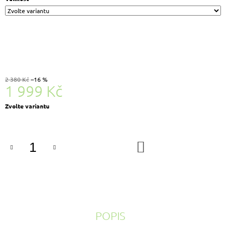
2 380 Kč
–16 %
1 999 Kč
Měrná
Zvolte variantu
cena:
DO
KOŠÍKU
POPIS