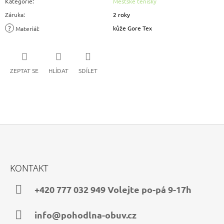
Kategorie
:
Městské tenisky
Záruka
:
2 roky
?
kůže Gore Tex
Materiál
:
ZEPTAT SE
HLÍDAT
SDÍLET
Z
Á
KONTAKT
P
A
+420 777 032 949 Volejte po-pá 9-17h
T
Í
info@pohodlna-obuv.cz