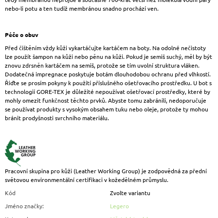
nebo-li potu a ten tudíž membránou snadno prochází ven.
Péče o obuv
Před čištěním vždy kůži vykartáčujte kartáčem na boty. Na odolné nečistoty
lze použít šampon na kůži nebo pěnu na kůži. Pokud je semiš suchý, měl by být
znovu zdrsněn kartáčem na semiš, protože se tím uvolní struktura vláken.
Dodatečná impregnace poskytuje botám dlouhodobou ochranu před vlhkostí.
Řiďte se prosím pokyny k použití příslušného ošetřovacího prostředku. U bot s
technologií GORE-TEX je důležité nepoužívat ošetřovací prostředky, které by
mohly omezit funkčnost těchto prvků. Abyste tomu zabránili, nedoporučuje
se používat produkty s vysokým obsahem tuku nebo oleje, protože ty mohou
bránit prodyšnosti svrchního materiálu.
Pracovní skupina pro kůži (Leather Working Group) je zodpovědná za přední
světovou environmentální certifikaci v kožedělném průmyslu.
Kód
Zvolte variantu
Jméno značky
:
Legero