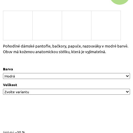
J
E
M
E
BIO
LIFE
SAMBA
DÁMSKÉ
Pohodlné dámské pantofle, bačkory, papuče, nazouváky v modré barvě
.
NAZOUVÁKY
Obuv má koženou anatomickou stélku, která je vyjímatelná.
ČERNÁ
799
Kč
Barva
Původně:
999
Kč
Velikost
560 Kč
–30 %