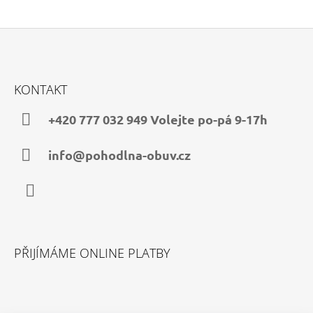
Z
Á
KONTAKT
P
A
+420 777 032 949 Volejte po-pá 9-17h
T
Í
info@pohodlna-obuv.cz
Facebook
PŘIJÍMÁME ONLINE PLATBY