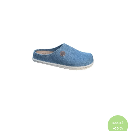
A
J
Í
T
?
HLEDAT
D
O
P
O
R
U
560 Kč
Č
–30 %
U