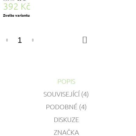
392 Kč
Měrná
Zvolte variantu
cena:
DO
KOŠÍKU
POPIS
SOUVISEJÍCÍ (4)
PODOBNÉ (4)
DISKUZE
ZNAČKA