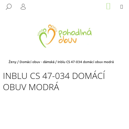
K
Přejít
NÁKUP
M
HLEDAT
na
KOŠÍK
O
PŘIHLÁŠENÍ
ZPĚT
ZPĚT
obsah
Š
Í
C
K
O
P
O
T
Domů
Ženy
/
Domácí obuv - dámská
/
Inblu CS 47-034 domácí obuv modrá
Ř
INBLU CS 47-034 DOMÁCÍ
E
B
OBUV MODRÁ
U
J
E
T
E
N