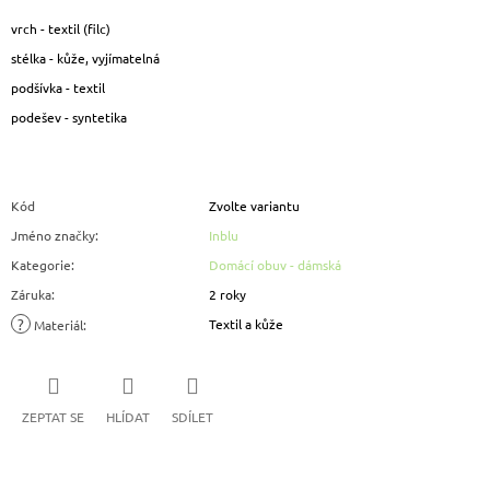
vrch - textil (filc)
stélka - kůže, vyjímatelná
podšívka - textil
podešev - syntetika
Kód
Zvolte variantu
Jméno značky
:
Inblu
Kategorie
:
Domácí obuv - dámská
Záruka
:
2 roky
?
Textil a kůže
Materiál
:
ZEPTAT SE
HLÍDAT
SDÍLET