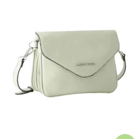
A
J
Í
T
?
HLEDAT
D
O
P
O
R
U
Č
U