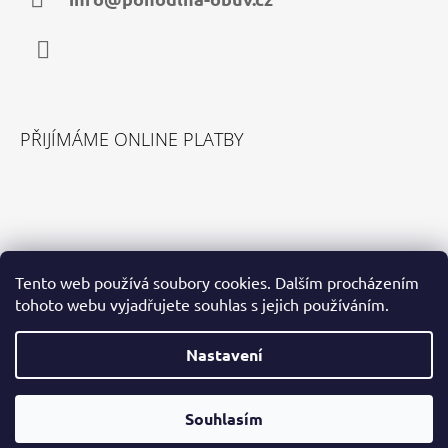
Facebook
PŘIJÍMÁME ONLINE PLATBY
VYHLEDÁVÁNÍ
Tento web používá soubory cookies. Dalším procházením
tohoto webu vyjadřujete souhlas s jejich používáním.
HLEDAT
Nastavení
Souhlasím
© 2026 Pohodlná Obuv. Všechna práva vyhrazena.
Vytvořil Shoptet