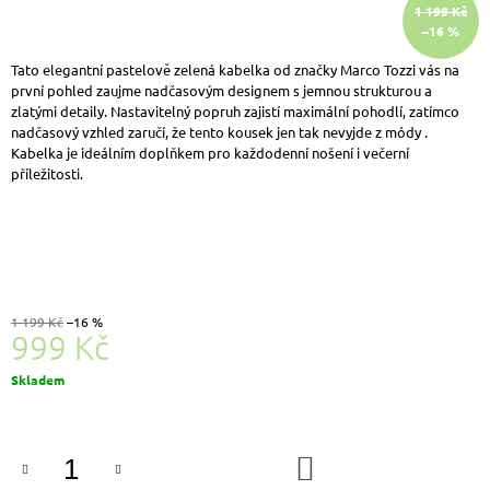
1 199 Kč
J
–16 %
E
M
Tato elegantní pastelově zelená kabelka od značky
Marco Tozzi vás na
E
první pohled zaujme nadčasovým designem s jemnou strukturou a
BIO
zlatými detaily. Nastavitelný popruh zajistí maximální pohodlí, zatímco
LIFE
nadčasový vzhled zaručí, že tento kousek jen tak nevyjde z módy .
LENA
Kabelka je ideálním doplňkem pro každodenní nošení i večerní
DÁMSKÉ
příležitosti.
PANTOFLE
MODRÁ
VZOR
699
Kč
Původně:
859
1 199 Kč
–16 %
Kč
999 Kč
Měrná
Skladem
cena:
DO
KOŠÍKU