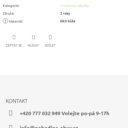
Kategorie
:
Crossbody kabelky
Záruka
:
2 roky
?
EKO kůže
Materiál
:
ZEPTAT SE
HLÍDAT
SDÍLET
Z
Á
KONTAKT
P
A
+420 777 032 949 Volejte po-pá 9-17h
T
Í
info@pohodlna-obuv.cz