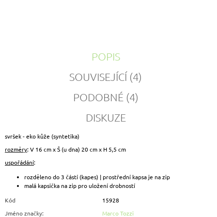
POPIS
SOUVISEJÍCÍ (4)
PODOBNÉ (4)
DISKUZE
svršek - eko kůže (syntetika)
rozměry
: V 16 cm x Š (u dna) 20 cm x H 5,5 cm
uspořádání
:
rozděleno do 3 částí (kapes) | prostřední kapsa je na zip
malá kapsička na zip pro uložení drobností
Kód
15928
Jméno značky
:
Marco Tozzi