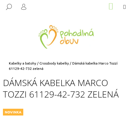
K
Přejít
NÁKUP
M
HLEDAT
na
KOŠÍK
O
PŘIHLÁŠENÍ
ZPĚT
ZPĚT
obsah
Š
Í
C
K
O
P
O
T
Domů
Kabelky a batohy
/
Crossbody kabelky
/
Dámská kabelka Marco Tozzi
Ř
61129-42-732 zelená
E
DÁMSKÁ KABELKA MARCO
B
TOZZI 61129-42-732 ZELENÁ
U
J
E
NOVINKA
T
E
N