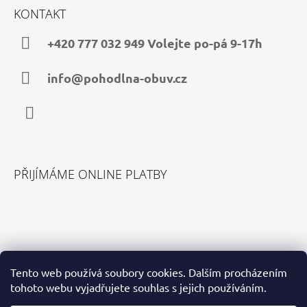
Á
KONTAKT
P
A
+420 777 032 949 Volejte po-pá 9-17h
T
Í
info@pohodlna-obuv.cz
Facebook
PŘIJÍMÁME ONLINE PLATBY
VYHLEDÁVÁNÍ
Tento web používá soubory cookies. Dalším procházením
tohoto webu vyjadřujete souhlas s jejich používáním.
HLEDAT