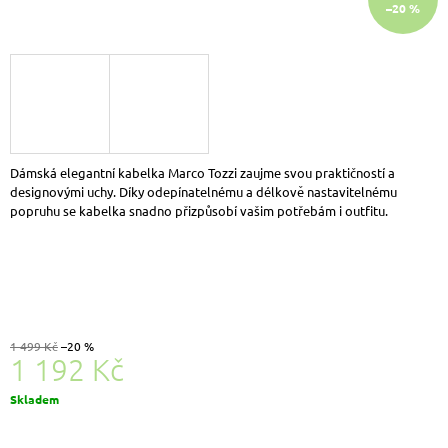
–20 %
J
E
M
E
KACPER
2-
1408
DÁMSKÁ
KOŽENÁ
Dámská elegantní kabelka Marco Tozzi zaujme svou praktičností a
OBUV
designovými uchy. Díky odepínatelnému a délkově nastavitelnému
ŠÍŘE
popruhu se kabelka snadno přizpůsobí vašim potřebám i outfitu.
H
ČERNÁ
2
390
Kč
1 499 Kč
–20 %
1 192 Kč
Měrná
Skladem
cena: