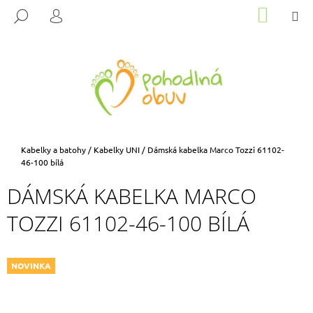
K
Přejít
NÁKUP
M
HLEDAT
na
KOŠÍK
O
PŘIHLÁŠENÍ
ZPĚT
ZPĚT
obsah
Š
Í
C
K
O
P
O
T
Domů
Kabelky a batohy
/
Kabelky UNI
/
Dámská kabelka Marco Tozzi 61102-
Ř
46-100 bílá
E
DÁMSKÁ KABELKA MARCO
B
TOZZI 61102-46-100 BÍLÁ
U
J
E
NOVINKA
T
E
N