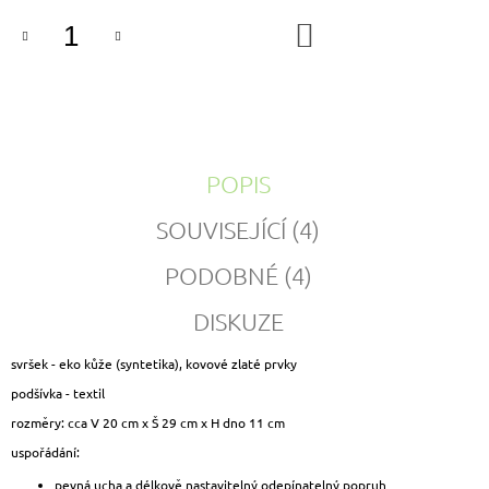
DO
KOŠÍKU
POPIS
SOUVISEJÍCÍ (4)
PODOBNÉ (4)
DISKUZE
svršek - eko kůže (syntetika), kovové zlaté prvky
podšívka - textil
rozměry: cca V 20 cm x Š 29 cm x H dno 11 cm
uspořádání:
pevná ucha a délkově nastavitelný odepínatelný popruh