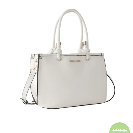
A
J
Í
T
?
HLEDAT
D
O
P
O
R
U
Č
1 499 Kč
U