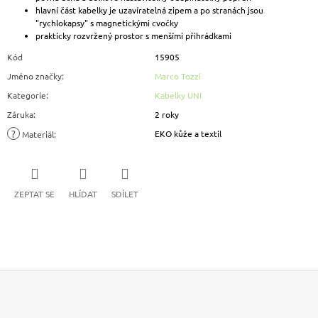
hlavní část kabelky je uzavíratelná zipem a po stranách jsou
"rychlokapsy" s magnetickými cvočky
prakticky rozvržený prostor s menšími přihrádkami
Kód
15905
Jméno značky
:
Marco Tozzi
Kategorie
:
Kabelky UNI
Záruka
:
2 roky
?
EKO kůže a textil
Materiál
:
ZEPTAT SE
HLÍDAT
SDÍLET
Z