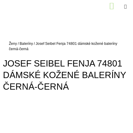
K
Přejít
NÁKUP
M
HLEDAT
PŘIHLÁŠENÍ
na
KOŠÍK
O
ZPĚT
ZPĚT
obsah
Š
Í
C
K
O
Domů
Ženy
/
Baleríny
/
Josef Seibel Fenja 74801 dámské kožené baleríny
P
černá-černá
O
JOSEF SEIBEL FENJA 74801
T
Ř
DÁMSKÉ KOŽENÉ BALERÍNY
E
ČERNÁ-ČERNÁ
B
U
J
E
T
E
N