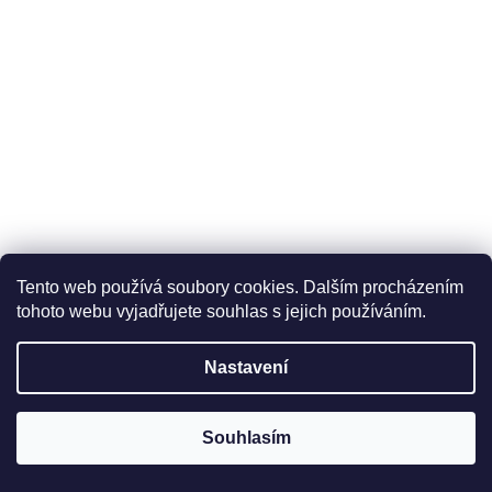
A
J
Í
T
?
HLEDAT
Tento web používá soubory cookies. Dalším procházením
tohoto webu vyjadřujete souhlas s jejich používáním.
D
O
Nastavení
P
O
R
Souhlasím
U
2 190 Kč
Č
–20 %
U