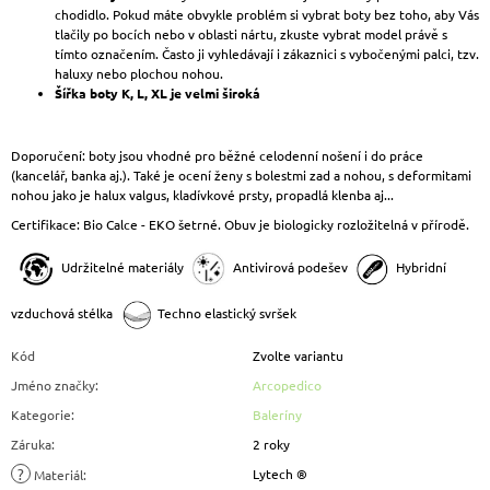
chodidlo. Pokud máte obvykle problém si vybrat boty bez toho, aby Vás
tlačily po bocích nebo v oblasti nártu, zkuste vybrat model právě s
tímto označením. Často ji vyhledávají i zákaznici s vybočenými palci, tzv.
haluxy nebo plochou nohou.
Šířka boty K, L, XL je velmi široká
Doporučení: boty jsou vhodné pro běžné celodenní nošení i do práce
(kancelář, banka aj.). Také je ocení ženy s bolestmi zad a nohou, s deformitami
nohou jako je halux valgus, kladívkové prsty, propadlá klenba aj...
Certifikace: Bio Calce - EKO šetrné. Obuv je biologicky rozložitelná v přírodě.
Udržitelné materiály
Antivirová podešev
Hybridní
vzduchová stélka
Techno elastický svršek
Kód
Zvolte variantu
Jméno značky
:
Arcopedico
Kategorie
:
Baleríny
Záruka
:
2 roky
?
Lytech ®
Materiál
: