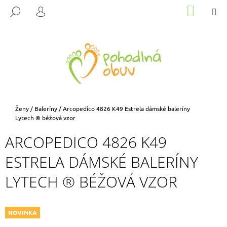
K
Přejít
NÁKUP
M
HLEDAT
na
KOŠÍK
O
PŘIHLÁŠENÍ
ZPĚT
ZPĚT
obsah
Š
Í
C
K
O
P
O
T
Domů
Ženy
/
Baleríny
/
Arcopedico 4826 K49 Estrela dámské baleríny
Ř
Lytech ® béžová vzor
E
ARCOPEDICO 4826 K49
B
ESTRELA DÁMSKÉ BALERÍNY
U
J
LYTECH ® BÉŽOVÁ VZOR
E
T
E
NOVINKA
N