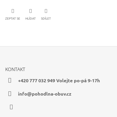
ZEPTAT SE
HLÍDAT
SDÍLET
Z
Á
KONTAKT
P
A
+420 777 032 949 Volejte po-pá 9-17h
T
Í
info@pohodlna-obuv.cz
Facebook