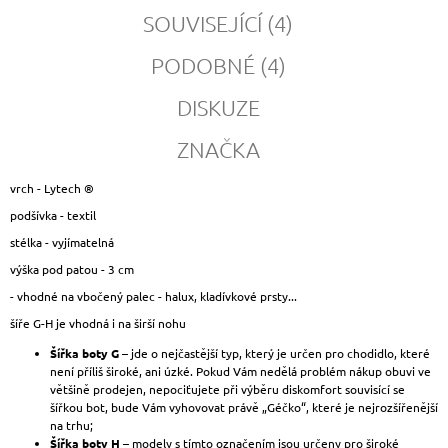
SOUVISEJÍCÍ (4)
PODOBNÉ (4)
DISKUZE
ZNAČKA
vrch - Lytech ®
podšívka - textil
stélka - vyjímatelná
výška pod patou - 3 cm
- vhodné na vbočený palec - halux, kladívkové prsty...
šíře G-H je vhodná i na širší nohu
Šířka boty G
– jde o nejčastější typ, který je určen pro chodidlo, které
není příliš široké, ani úzké. Pokud Vám nedělá problém nákup obuvi ve
většině prodejen, nepociťujete při výběru diskomfort souvisící se
šířkou bot, bude Vám vyhovovat právě „Géčko“, které je nejrozšířenější
na trhu;
Šířka boty H
– modely s tímto označením jsou určeny pro široké