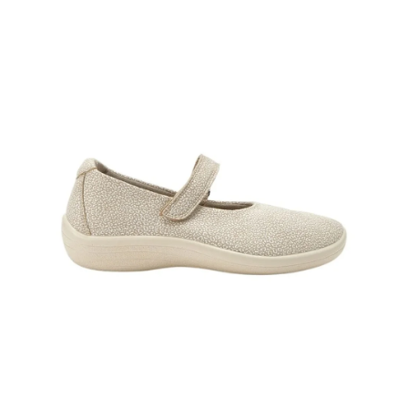
A
J
Í
T
?
HLEDAT
D
O
P
O
R
U
Č
U