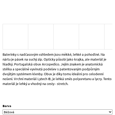
J
E
M
E
MOOSBACHER®
DÁMSKÉ
KOŽENÉ
ZDRAVOTNÍ
PANTOFLE
NA
KLÍNU
Balerínky s nadčasovým vzhledem jsou měkké, lehké a pohodlné. Na
HASEL
nártu je pásek na suchý zip. Opticky působí jako krajka, ale materiál je
STARORŮŽOVÁ
hladký. Portugalská obuv Arcopedico. Jejím znakem je anatomická
1
stélka a speciálně vyvinutá podešev s patentovaným podpůrným
159
dvojitým systémem klenby. Obuv je díky tomu ideální pro celodenní
Kč
nošení. Vrchní materiál Lytech ®, je lehká směs polyuretanu a lycry. Tento
materiál je lehký a vhodný na cesty - stretch.
Barva