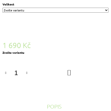
Velikost
1 690 Kč
Měrná
Zvolte variantu
cena:
DO
KOŠÍKU
POPIS