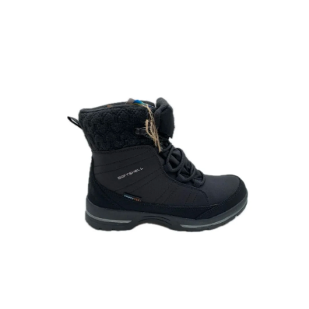
A
J
Í
T
?
HLEDAT
D
O
P
O
R
U
Č
U