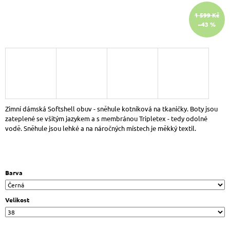
J
1 599 Kč
E
–43 %
M
E
DR.
BRINKMANN
700700-
08
DÁMSKÉ
NAZOUVÁKY
BÉŽOVO
Zimní dámská Softshell obuv - sněhule kotníková na tkaničky. Boty jsou
ZLATÁ
zateplené se všitým jazykem a s membránou Tripletex - tedy odolné
999
vodě. Sněhule jsou lehké a na náročných místech je měkký textil.
Kč
Původně:
1
190
Kč
Barva
Velikost