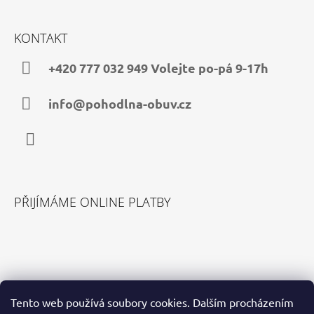
Z
Á
KONTAKT
P
A
+420 777 032 949 Volejte po-pá 9-17h
T
Í
info@pohodlna-obuv.cz
Facebook
PŘIJÍMÁME ONLINE PLATBY
VYHLEDÁVÁNÍ
Tento web používá soubory cookies. Dalším procházením