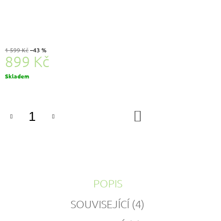
1 599 Kč
–43 %
899 Kč
Měrná
Skladem
cena:
DO
KOŠÍKU
POPIS
SOUVISEJÍCÍ (4)