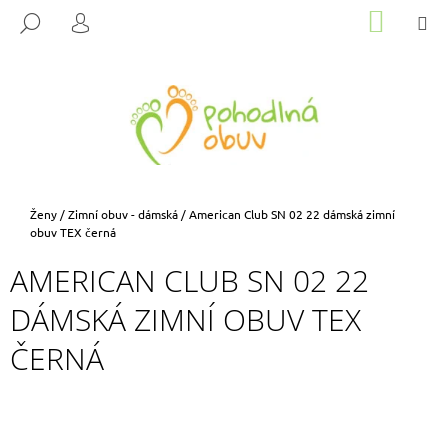
K
Přejít
NÁKUP
M
HLEDAT
na
KOŠÍK
O
PŘIHLÁŠENÍ
ZPĚT
ZPĚT
obsah
Š
Í
C
K
O
P
O
T
Domů
Ženy
/
Zimní obuv - dámská
/
American Club SN 02 22 dámská zimní
Ř
obuv TEX černá
E
AMERICAN CLUB SN 02 22
B
DÁMSKÁ ZIMNÍ OBUV TEX
U
J
ČERNÁ
E
T
E
N