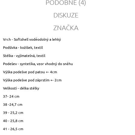
PODOBNÉ (4)
DISKUZE
ZNAČKA
Vrch - Softshell voděodolný a lehký
Podšívka - kožíšek, textil
Stélka - vyjímatelná, textil
Podešev - syntetika, vzor vhodný do sněhu
Výška podešve pod patou +- 4cm
Výška podešve pod záprstím +- 2cm
Velikosti - délka stélky
37- 24 cm
38 -24,7 cm
39 - 25,2 cm
40 - 25,8 cm
41 - 26,5 cm