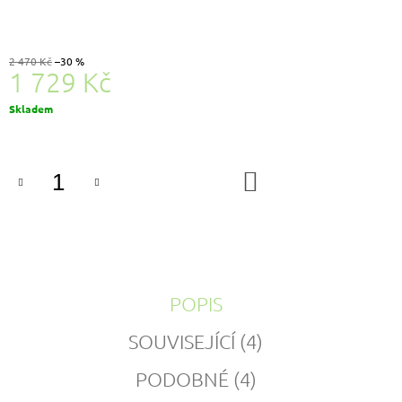
2 470 Kč
–30 %
1 729 Kč
Měrná
Skladem
cena:
DO
KOŠÍKU
POPIS
SOUVISEJÍCÍ (4)
PODOBNÉ (4)