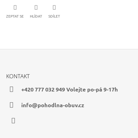
ZEPTAT SE
HLÍDAT
SDÍLET
Z
Á
KONTAKT
P
A
+420 777 032 949 Volejte po-pá 9-17h
T
Í
info@pohodlna-obuv.cz
Facebook