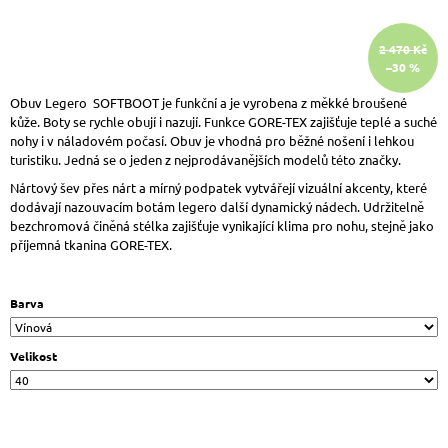
J
E
2 470 Kč
M
–30 %
E
ROGALLO
Obuv Legero SOFTBOOT je funkční a je vyrobena z měkké broušené
ORTO
kůže. Boty se rychle obují i nazují. Funkce GORE-TEX zajišťuje teplé a suché
2622
nohy i v náladovém počasí. Obuv je vhodná pro běžné nošení i lehkou
DÁMSKÉ
turistiku. Jedná se o jeden z nejprodávanějších modelů této značky.
PANTOFLE
NA
Nártový šev přes nárt a mírný podpatek vytvářejí vizuální akcenty, které
KLÍNKU
dodávají nazouvacím botám legero další dynamický nádech. Udržitelně
MODRÁ
bezchromová činěná stélka zajišťuje vynikající klima pro nohu, stejně jako
příjemná tkanina GORE-TEX.
499
Kč
Barva
Velikost