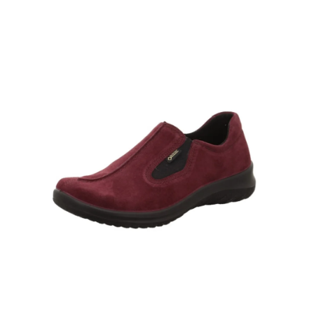
A
J
Í
T
?
HLEDAT
D
O
P
O
R
U
Č
U