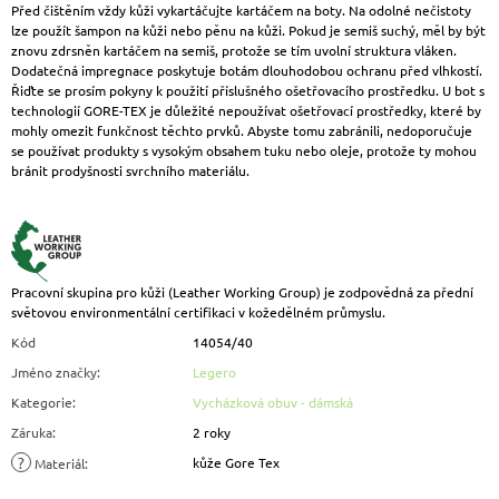
Před čištěním vždy kůži vykartáčujte kartáčem na boty. Na odolné nečistoty
lze použít šampon na kůži nebo pěnu na kůži. Pokud je semiš suchý, měl by být
znovu zdrsněn kartáčem na semiš, protože se tím uvolní struktura vláken.
Dodatečná impregnace poskytuje botám dlouhodobou ochranu před vlhkostí.
Řiďte se prosím pokyny k použití příslušného ošetřovacího prostředku. U bot s
technologií GORE-TEX je důležité nepoužívat ošetřovací prostředky, které by
mohly omezit funkčnost těchto prvků. Abyste tomu zabránili, nedoporučuje
se používat produkty s vysokým obsahem tuku nebo oleje, protože ty mohou
bránit prodyšnosti svrchního materiálu.
Pracovní skupina pro kůži (Leather Working Group) je zodpovědná za přední
světovou environmentální certifikaci v kožedělném průmyslu.
Kód
14054/40
Jméno značky
:
Legero
Kategorie
:
Vycházková obuv - dámská
Záruka
:
2 roky
?
kůže Gore Tex
Materiál
: