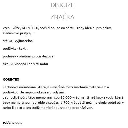
DISKUZE
ZNAČKA
vrch - kůže, GORE-TEX, prošití pouze na nártu - tedy ideální pro halux,
kladívkové prsty aj....
stélka - vyjímatelná
podšívka - textil
podešev - ohebná, protiskluzová
šíře G+ vhodná i na širší nohu
GORE-TEX
Teflonová membrána, která je umístěna mezi svrchním materiálem a
podšívkou. Je nepromokavá a prodyšná.
Jednotlivé póry této membrány jsou 20.000-krát menší než kapka vody, která
tedy membránou neprojde a současně 700-krát větší než molekula vodní páry
nebo-li potu a ten tudíž membránou snadno prochází ven.
Péče o obuv