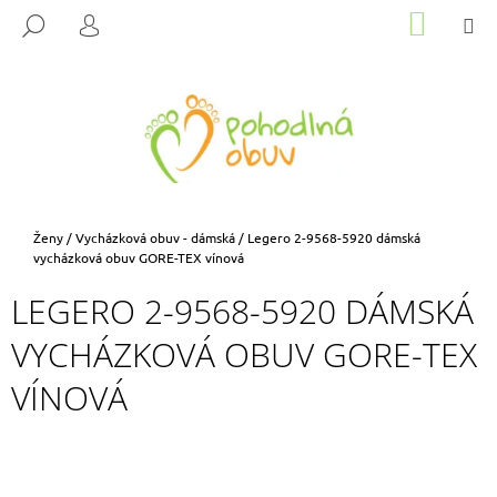
K
Přejít
NÁKUP
M
HLEDAT
na
KOŠÍK
O
PŘIHLÁŠENÍ
ZPĚT
ZPĚT
obsah
Š
Í
C
K
O
P
O
T
Domů
Ženy
/
Vycházková obuv - dámská
/
Legero 2-9568-5920 dámská
Ř
vycházková obuv GORE-TEX vínová
E
LEGERO 2-9568-5920 DÁMSKÁ
B
VYCHÁZKOVÁ OBUV GORE-TEX
U
J
VÍNOVÁ
E
T
E
N