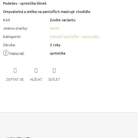
Podešev - syntetika klínek
Omyvatelná a stélka na pantoflích masíruje chodidlo
Kód
Zvolte variantu
Jméno značky
:
Santé
Kategorie
:
Dámské pantofle - nazouváky
Záruka
:
2 roky
?
syntetika
Materiál
:
ZEPTAT SE
HLÍDAT
SDÍLET
Z
Á