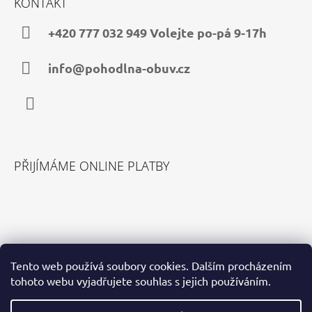
KONTAKT
P
A
+420 777 032 949 Volejte po-pá 9-17h
T
Í
info@pohodlna-obuv.cz
Facebook
PŘIJÍMÁME ONLINE PLATBY
VYHLEDÁVÁNÍ
Tento web používá soubory cookies. Dalším procházením
tohoto webu vyjadřujete souhlas s jejich používáním.
HLEDAT