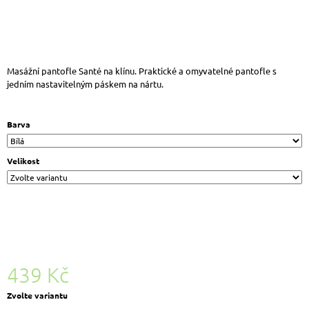
J
E
M
E
LEGERO
Masážní pantofle Santé na klínu. Praktické a omyvatelné pantofle s
2-
jedním nastavitelným páskem na nártu.
370-
1100
SILENCE
Barva
DÁMSKÉ
KOŽENÉ
TENISKY
Velikost
BÍLÁ
2
142
Kč
Původně:
2
380
Kč
439 Kč
Měrná
Zvolte variantu
cena: