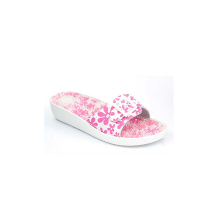
A
J
Í
T
?
HLEDAT
D
O
P
O
R
U
Č
U