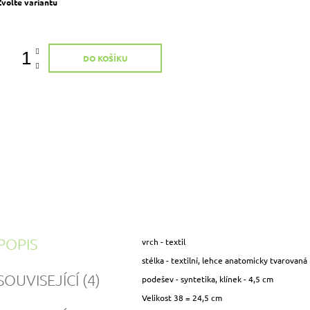
Měrná
Zvolte variantu
ena:
DO KOŠÍKU
POPIS
vrch - textil
stélka - textilní, lehce anatomicky tvarovaná
SOUVISEJÍCÍ (4)
podešev - syntetika, klínek - 4,5 cm
Velikost 38 = 24,5 cm