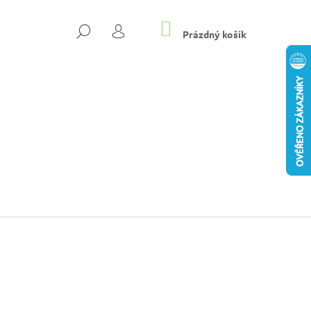
NÁKUPNÍ
HLEDAT
KOŠÍK
Prázdný košík
PŘIHLÁŠENÍ
8-4500 T4 RUN
Následující
 TENISKY BÉŽOVÁ
Kč