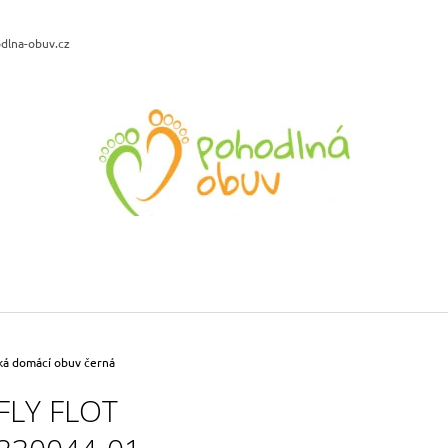
dlna-obuv.cz
CO POTŘEBUJETE NAJÍT?
HLEDAT
DOPORUČUJEME
ROGALLO ORTO 2622 DÁMSKÉ
LEGERO 2-00040
PANTOFLE NA KLÍNKU MODRÁ
DÁMSKÉ KOŽENÉ
499 Kč
1 999 Kč
ká domácí obuv černá
Původně:
2 590 
FLY FLOT