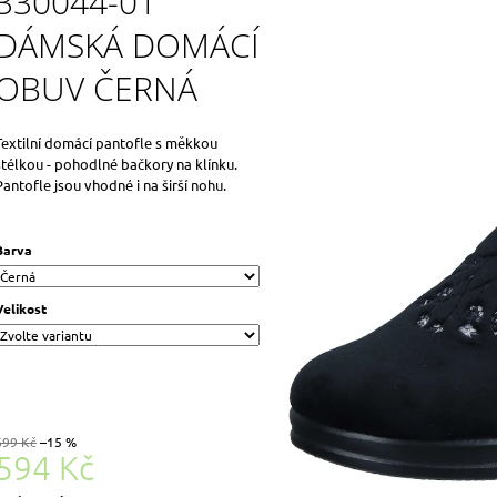
330044-01
DÁMSKÁ DOMÁCÍ
OBUV ČERNÁ
Textilní domácí pantofle s měkkou
stélkou - pohodlné bačkory na klínku.
Pantofle jsou vhodné i na širší nohu.
Barva
Velikost
699 Kč
–15 %
594 Kč