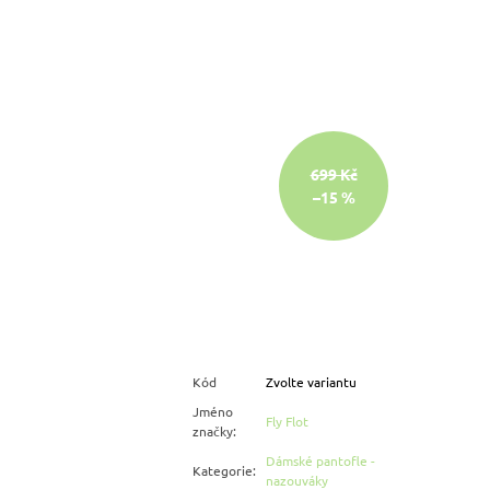
699 Kč
–15 %
Kód
Zvolte variantu
Jméno
Fly Flot
značky
:
Dámské pantofle -
Kategorie
:
nazouváky