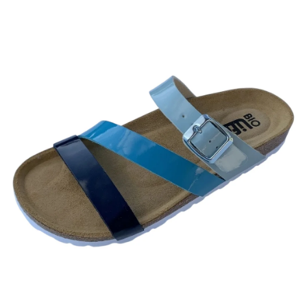
A
J
Í
T
?
HLEDAT
D
O
P
O
R
U
Č
U