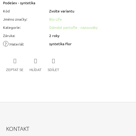
Podešev - syntetika
Kód
Zvolte variantu
Jméno značky
:
Bio Life
Kategorie
:
Dámské pantofle - nazouváky
Záruka
:
2 roky
?
syntetika Flor
Materiál
:
ZEPTAT SE
HLÍDAT
SDÍLET
Z
Á
KONTAKT
P