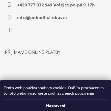
A
+420 777 032 949 Volejte po-pá 9-17h
T
Í
info@pohodlna-obuv.cz
Facebook
PŘIJÍMÁME ONLINE PLATBY
VYHLEDÁVÁNÍ
Tento web používá soubory cookies. Dalším procházením
tohoto webu vyjadřujete souhlas s jejich používáním.
HLEDAT
Nastavení