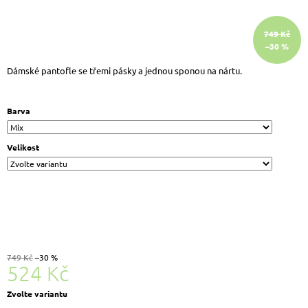
J
E
749 Kč
M
–30 %
E
BIO
Dámské pantofle se třemi pásky a jednou sponou na nártu.
LIFE
GRETA
ZDRAVOTNÍ
Barva
PANTOFLE
NA
KLÍNU
Velikost
ZLATÁ
VZOR
699
Kč
Původně:
999
Kč
749 Kč
–30 %
524 Kč
Měrná
Zvolte variantu
cena: