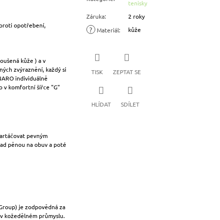
tenisky
Záruka
:
2 roky
proti opotřebení,
?
kůže
Materiál
:
oušená kůže ) a v
ných zvýraznění, každý si
TISK
ZEPTAT SE
ANARO individuálně
 v komfortní šířce "G"
HLÍDAT
SDÍLET
kartáčovat pevným
lad pěnou na obuv a poté
 Group) je zodpovědná za
i v kožedělném průmyslu.