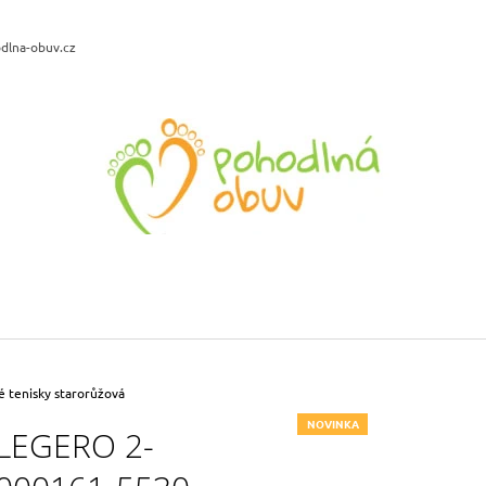
dlna-obuv.cz
CO POTŘEBUJETE NAJÍT?
HLEDAT
DOPORUČUJEME
SANTÉ WD/BRUSA DÁMSKÁ
BIO LIFE LENA 
VYCHÁZKOVÁ OBUV ČERNÁ
PLATFORMĚ TYR
899 Kč
799 Kč
 tenisky starorůžová
Původně:
1 199 Kč
Původně:
1 190 
NOVINKA
LEGERO 2-