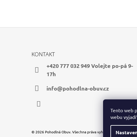
Z
Á
KONTAKT
P
A
+420 777 032 949 Volejte po-pá 9-
T
17h
Í
info@pohodlna-obuv.cz
Tento web p
Facebook
webu vyjadřu
Nastaven
© 2026 Pohodlná Obuv. Všechna práva vyhrazena.