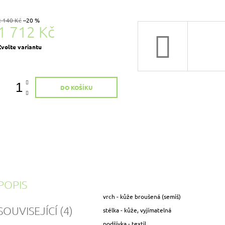
2 140 Kč
–20 %
1 712 Kč
Měrná
Zvolte variantu
ena:
DO KOŠÍKU
POPIS
vrch - kůže broušená (semiš)
SOUVISEJÍCÍ (4)
stélka - kůže, vyjímatelná
podšívka - textil