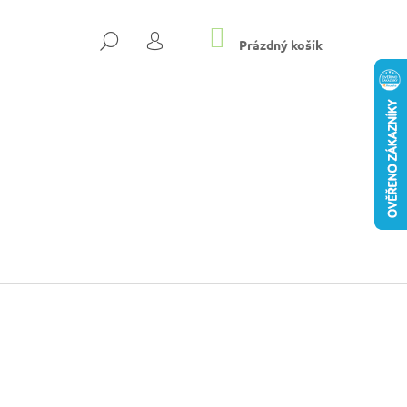
NÁKUPNÍ
HLEDAT
KOŠÍK
Prázdný košík
PŘIHLÁŠENÍ
DÁMSKÉ PANTOFLE NA
Následující
KYS
Kč