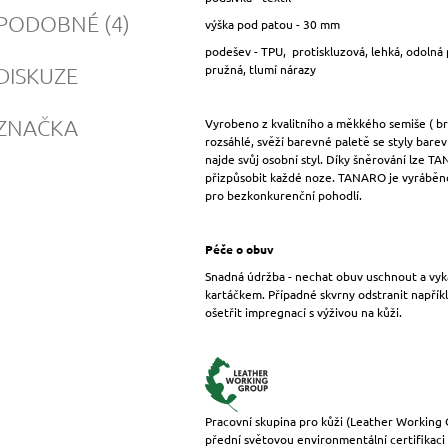
PODOBNÉ (4)
výška pod patou - 30 mm
podešev - TPU, protiskluzová, lehká, odolná 
pružná, tlumí nárazy
DISKUZE
ZNAČKA
Vyrobeno z kvalitního a měkkého semiše ( br
rozsáhlé, svěží barevné paletě se styly barev
najde svůj osobní styl. Díky šněrování lze T
přizpůsobit každé noze. TANARO je vyráběno
pro bezkonkurenční pohodlí.
Péče o obuv
Snadná údržba - nechat obuv uschnout a vy
kartáčkem. Případné skvrny odstranit napřík
ošetřit impregnací s výživou na kůži.
Pracovní skupina pro kůži (Leather Working
přední světovou environmentální certifikac