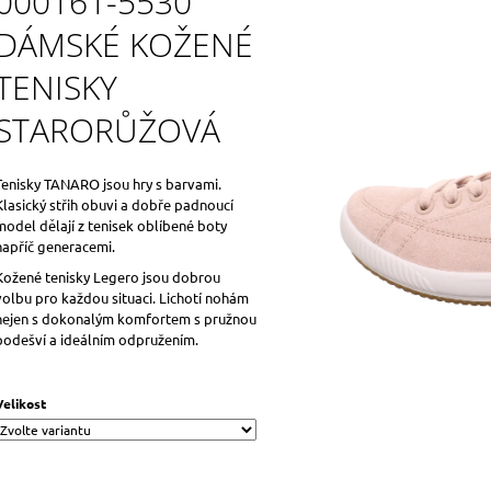
000161-5530
DÁMSKÉ KOŽENÉ
TENISKY
STARORŮŽOVÁ
Tenisky TANARO jsou hry s barvami.
Klasický střih obuvi a dobře padnoucí
model dělají z tenisek oblíbené boty
napříč generacemi.
Kožené tenisky Legero jsou dobrou
volbu pro každou situaci.
Lichotí nohám
nejen s dokonalým komfortem s pružnou
podešví a ideálním odpružením.
Velikost