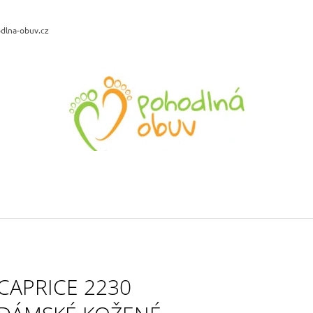
dlna-obuv.cz
CO POTŘEBUJETE NAJÍT?
HLEDAT
DOPORUČUJEME
SANTÉ WD/BRUSA DÁMSKÁ
BIO LIFE LENA 
VYCHÁZKOVÁ OBUV ČERNÁ
PLATFORMĚ TYR
899 Kč
799 Kč
Původně:
1 199 Kč
Původně:
1 190 
CAPRICE 2230