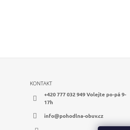
Z
Á
KONTAKT
P
A
+420 777 032 949 Volejte po-pá 9-
T
17h
Í
info@pohodlna-obuv.cz