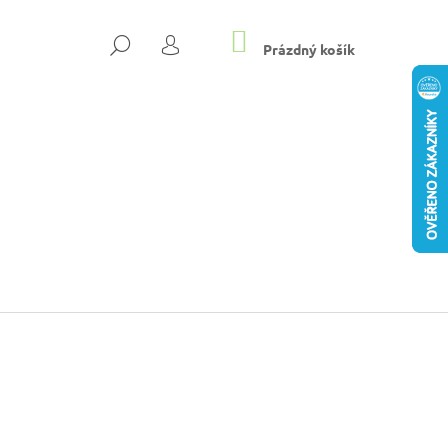
NÁKUPNÍ
HLEDAT
KOŠÍK
Prázdný košík
PŘIHLÁŠENÍ
DÁMSKÉ PANTOFLE NA
Následující
KYS
Kč