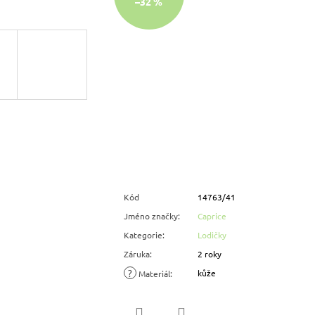
–32 %
Kód
14763/41
Jméno značky
:
Caprice
Kategorie
:
Lodičky
Záruka
:
2 roky
?
kůže
Materiál
: