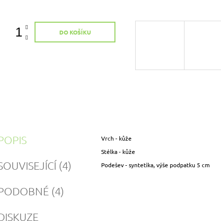
ena:
DO KOŠÍKU
POPIS
Vrch - kůže
Stélka - kůže
SOUVISEJÍCÍ (4)
Podešev - syntetika, výše podpatku 5 cm
PODOBNÉ (4)
DISKUZE