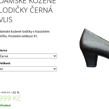
DÁMSKÉ KOŽENÉ
LODIČKY ČERNÁ
VLIS
Dámské kožené lodičky v klasickém
střihu. Poslední velikost 41.
Barva
Velikost
1 490 Kč
–32 %
999 Kč
Měrná
Skladem