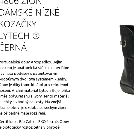
4806 ZION
DÁMSKÉ NÍZKÉ
KOZAČKY
LYTECH ®
ČERNÁ
Portugalská obuv Arcopedico. Jejím
znakem je anatomická stélka a speciálně
vyvinutá podešev s patentovaným
podpůrným dvojitým systémem klenby.
Obuv je díky tomu ideální pro celodenní
nošení. Vrchní materiál Lytech ®, je lehká
směs polyuretanu a lycry. Tento materiál
je lehký a vhodný na cesty. Na vnější
straně obuvi je ozdoba se suchým zipem
na případné malé rozšíření.
Certifikace: Bio Calce - EKO šetrné. Obuv
je biologicky rozložitelná v přírodě.