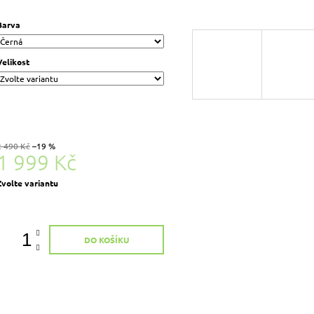
Barva
Velikost
2 490 Kč
–19 %
1 999 Kč
Měrná
Zvolte variantu
ena:
DO KOŠÍKU