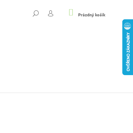
NÁKUPNÍ
HLEDAT
KOŠÍK
Prázdný košík
PŘIHLÁŠENÍ
DÁMSKÉ PANTOFLE NA
Následující
KYS
Kč