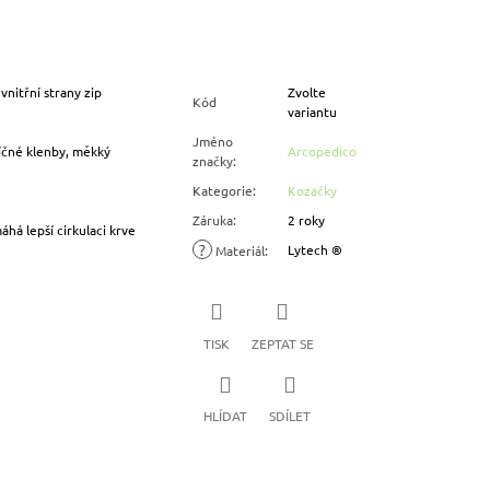
vnitřní strany zip
Zvolte
Kód
variantu
Jméno
říčné klenby, měkký
Arcopedico
značky
:
Kategorie
:
Kozačky
Záruka
:
2 roky
há lepší cirkulaci krve
?
Lytech ®
Materiál
:
TISK
ZEPTAT SE
HLÍDAT
SDÍLET