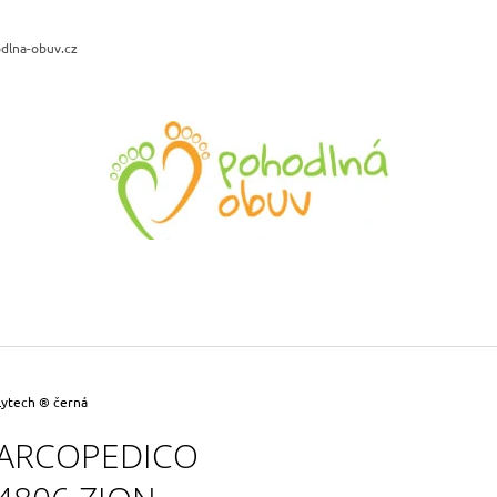
dlna-obuv.cz
CO POTŘEBUJETE NAJÍT?
HLEDAT
DOPORUČUJEME
SANTÉ WD/BRUSA DÁMSKÁ
BIO LIFE LENA 
VYCHÁZKOVÁ OBUV ČERNÁ
PLATFORMĚ TYR
899 Kč
799 Kč
Lytech ® černá
Původně:
1 199 Kč
Původně:
1 190 
ARCOPEDICO