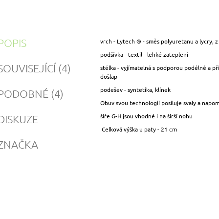
POPIS
vrch - Lytech ® - směs polyuretanu a lycry, z 
podšívka - textil - lehké zateplení
SOUVISEJÍCÍ (4)
stélka - vyjímatelná s podporou podélné a p
došlap
podešev - syntetika, klínek
PODOBNÉ (4)
Obuv svou technologií posiluje svaly a napomá
šíře G-H jsou vhodné i na širší nohu
DISKUZE
Celková výška u paty - 21 cm
ZNAČKA