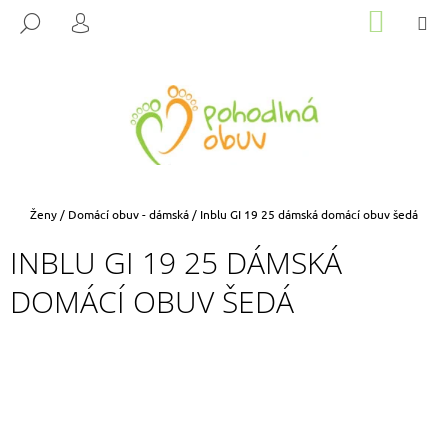
K
Přejít
NÁKUP
M
HLEDAT
na
KOŠÍK
O
PŘIHLÁŠENÍ
ZPĚT
ZPĚT
obsah
Š
Í
C
K
O
P
O
T
Domů
Ženy
/
Domácí obuv - dámská
/
Inblu GI 19 25 dámská domácí obuv šedá
Ř
INBLU GI 19 25 DÁMSKÁ
E
B
DOMÁCÍ OBUV ŠEDÁ
U
J
E
T
E
N