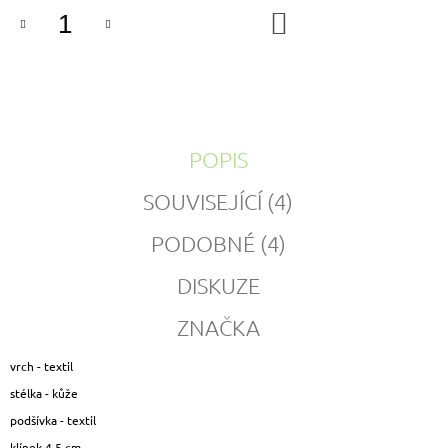
DO
KOŠÍKU
POPIS
SOUVISEJÍCÍ (4)
PODOBNÉ (4)
DISKUZE
ZNAČKA
vrch - textil
stélka - kůže
podšívka - textil
klínek 4,5 cm