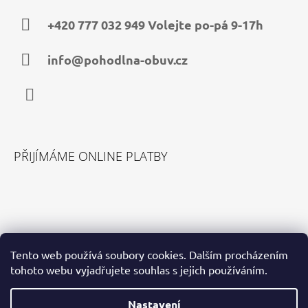
P
A
+420 777 032 949 Volejte po-pá 9-17h
T
Í
info@pohodlna-obuv.cz
Facebook
PŘIJÍMÁME ONLINE PLATBY
VYHLEDÁVÁNÍ
Tento web používá soubory cookies. Dalším procházením
tohoto webu vyjadřujete souhlas s jejich používáním.
HLEDAT
Nastavení