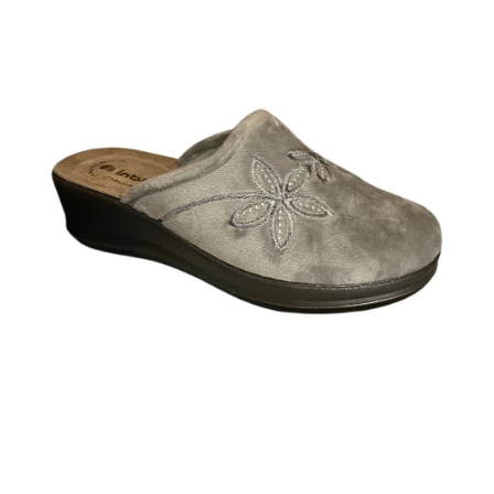
A
J
Í
T
?
HLEDAT
D
O
P
O
R
U
Č
U