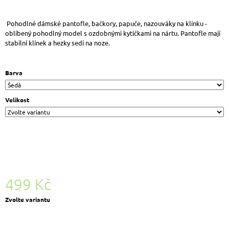
J
E
Pohodlné dámské pantofle, bačkory, papuče, nazouváky na klínku -
M
oblíbený pohodlný model s ozdobnými kytičkami na nártu. Pantofle mají
E
stabilní klínek a hezky sedí na noze.
LEGERO
2-
1222-
Barva
1
DÁMSKÉ
KOŽENÉ
Velikost
TENISKY
MATNÁ
BÍLÁ
1
904
Kč
Původně:
2
380
499 Kč
Kč
Měrná
Zvolte variantu
cena: