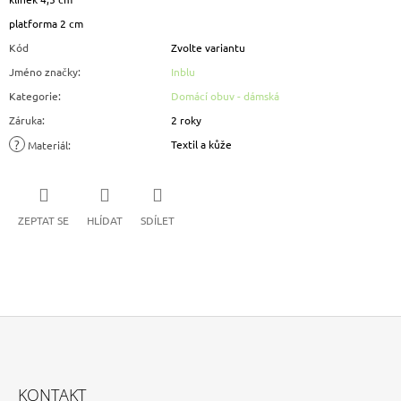
platforma 2 cm
Kód
Zvolte variantu
Jméno značky
:
Inblu
Kategorie
:
Domácí obuv - dámská
Záruka
:
2 roky
?
Textil a kůže
Materiál
:
ZEPTAT SE
HLÍDAT
SDÍLET
Z
Á
KONTAKT