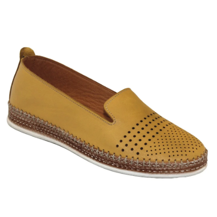
A
J
Í
T
?
HLEDAT
D
O
P
O
R
U
Č
U