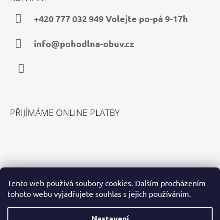
P
A
+420 777 032 949 Volejte po-pá 9-17h
T
Í
info@pohodlna-obuv.cz
Facebook
PŘIJÍMÁME ONLINE PLATBY
VYHLEDÁVÁNÍ
Tento web používá soubory cookies. Dalším procházením
tohoto webu vyjadřujete souhlas s jejich používáním.
HLEDAT
Nastavení