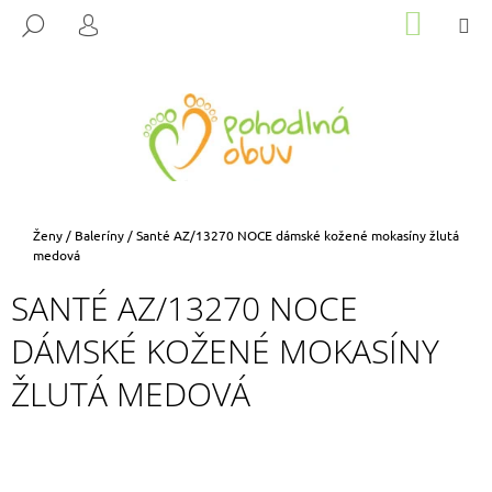
K
Přejít
NÁKUP
M
HLEDAT
na
KOŠÍK
O
PŘIHLÁŠENÍ
ZPĚT
ZPĚT
obsah
Š
Í
C
K
O
P
O
T
Domů
Ženy
/
Baleríny
/
Santé AZ/13270 NOCE dámské kožené mokasíny žlutá
Ř
medová
E
SANTÉ AZ/13270 NOCE
B
DÁMSKÉ KOŽENÉ MOKASÍNY
U
J
ŽLUTÁ MEDOVÁ
E
T
E
N