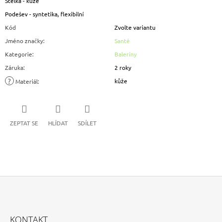
Stélka - kůže
Podešev - syntetika, flexibilní
Kód
Zvolte variantu
Jméno značky
:
Santé
Kategorie
:
Baleríny
Záruka
:
2 roky
?
kůže
Materiál
:
ZEPTAT SE
HLÍDAT
SDÍLET
Z
Á
KONTAKT