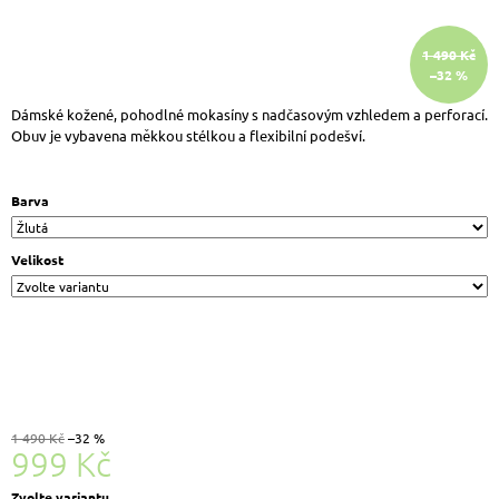
J
E
1 490 Kč
M
–32 %
E
LEGERO
Dámské kožené, pohodlné mokasíny s nadčasovým vzhledem a perforací.
2-
Obuv je vybavena měkkou stélkou a flexibilní podešví.
370-
1100
SILENCE
Barva
DÁMSKÉ
KOŽENÉ
TENISKY
Velikost
BÍLÁ
2
142
Kč
Původně:
2
380
Kč
1 490 Kč
–32 %
999 Kč
Měrná
Zvolte variantu