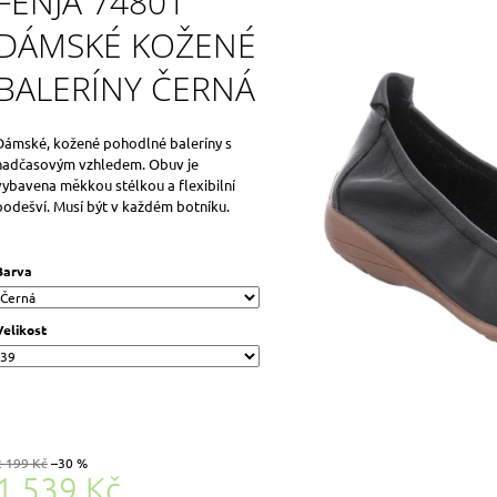
FENJA 74801
DÁMSKÉ KOŽENÉ
BALERÍNY ČERNÁ
Dámské, kožené pohodlné baleríny s
nadčasovým vzhledem. Obuv je
vybavena měkkou stélkou a flexibilní
podešví. Musí být v každém botníku.
Barva
Velikost
2 199 Kč
–30 %
1 539 Kč