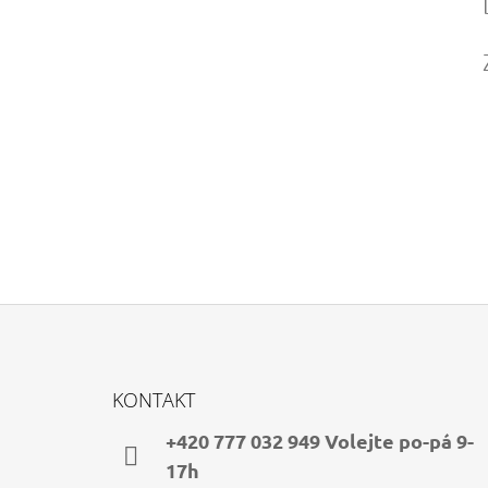
Z
Á
KONTAKT
P
A
+420 777 032 949 Volejte po-pá 9-
T
17h