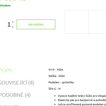
Měrná
Skladem
ena:
DO KOŠÍKU
POPIS
Vrch - kůže
Stélka - kůže
SOUVISEJÍCÍ (4)
Podešev - syntetika
Šíře G - H
PODOBNÉ (4)
Vysoce kvalitní telecí kůže pro elega
Elastický pás pro bezpečné a pohodl
Lehce profilovaná gumová podešev p