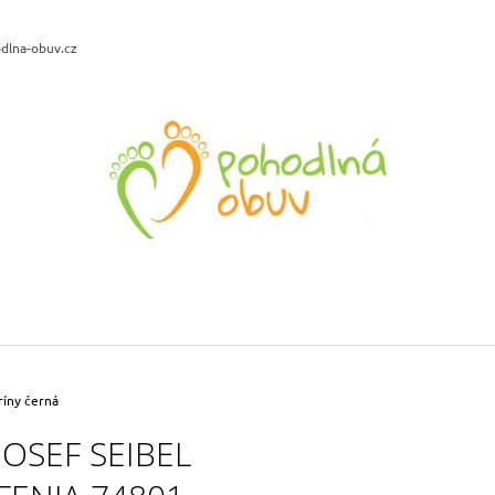
dlna-obuv.cz
CO POTŘEBUJETE NAJÍT?
HLEDAT
DOPORUČUJEME
ROGALLO ORTO 2622 DÁMSKÉ
LEGERO 2-00040
PANTOFLE NA KLÍNKU MODRÁ
DÁMSKÉ KOŽENÉ
499 Kč
1 999 Kč
ríny černá
Původně:
2 590 
JOSEF SEIBEL