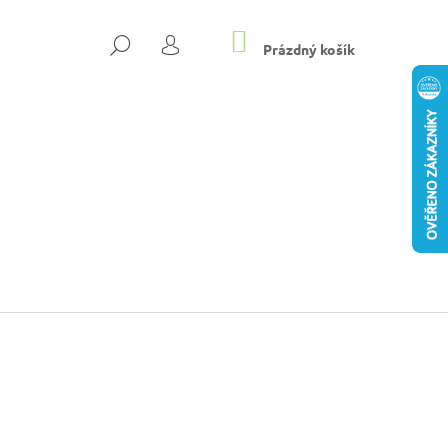
NÁKUPNÍ
HLEDAT
KOŠÍK
Prázdný košík
PŘIHLÁŠENÍ
8-4500 T4 RUN
Následující
 TENISKY BÉŽOVÁ
Kč