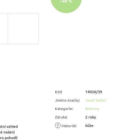
–30 %
Kód
14026/39
Jméno značky
:
Josef Seibel
Kategorie
:
Baleríny
Záruka
:
2 roky
?
kůže
Materiál
:
ntní vzhled
né nošení
ro pohodlí