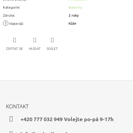
Kategorie
:
Baleríny
Záruka
:
2 roky
?
kůže
Materiál
:
ZEPTAT SE
HLÍDAT
SDÍLET
Z
Á
KONTAKT
P
A
+420 777 032 949 Volejte po-pá 9-17h
T