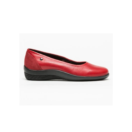
A
J
Í
T
?
HLEDAT
D
O
P
O
R
U
Č
U