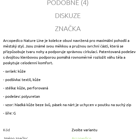
PODOBNÉ (4)
DISKUZE
ZNAČKA
Arcopedico Nature Line je kolekce obuvi navržená pro maximální pohodlí a
městský styl. Jsou známé svou měkkou a pružnou svrchní částí, která se
přizpůsobuje tvaru nohy a podporuje správnou cirkulaci. Patentovaná podešev
s dvojitou klenbovou podporou pomáhá rovnoměrně rozložit váhu těla a
poskytuje celodenní komfort.
- svršek: kůže
- podšívka: textil, kůže
- stélka: kůže, perforovaná
- podešev: polyuretan
- vzor: hladká kůže beze švů, pásek na nárt je uchycen v poutku na suchý zip
- šíře: G
Kód
Zvolte variantu
Jméno značky
:
Arcopedico