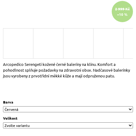
J
2 999 Kč
E
–10 %
M
E
LEGERO
2-
370-
1100
SILENCE
DÁMSKÉ
KOŽENÉ
Arcopedico Serengeti kožené černé baleríny na klínu. Komfort a
TENISKY
pohodlnost splňuje požadavky na zdravotní obuv. Nadčasové balerínky
BÍLÁ
jsou vyrobeny z prvotřídní měkké kůže a mají odpruženou patu.
2
142
Kč
Původně:
2
Barva
380
Kč
Velikost