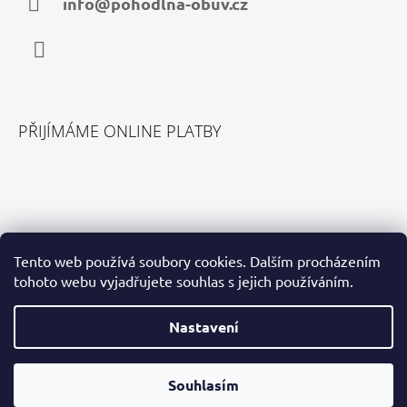
Í
info@pohodlna-obuv.cz
Facebook
PŘIJÍMÁME ONLINE PLATBY
VYHLEDÁVÁNÍ
Tento web používá soubory cookies. Dalším procházením
tohoto webu vyjadřujete souhlas s jejich používáním.
HLEDAT
Nastavení
Souhlasím
© 2026 Pohodlná Obuv. Všechna práva vyhrazena.
Vytvořil Shoptet