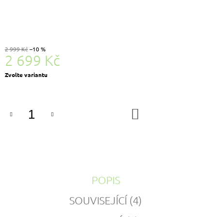
2 999 Kč
–10 %
2 699 Kč
Měrná
Zvolte variantu
cena:
DO
KOŠÍKU
POPIS
SOUVISEJÍCÍ (4)