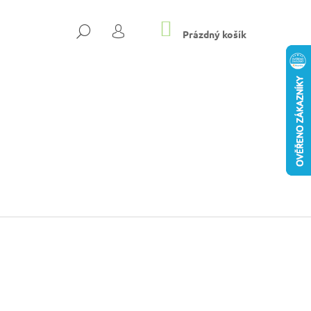
NÁKUPNÍ
HLEDAT
KOŠÍK
Prázdný košík
PŘIHLÁŠENÍ
8-4500 T4 RUN
Následující
 TENISKY BÉŽOVÁ
Kč