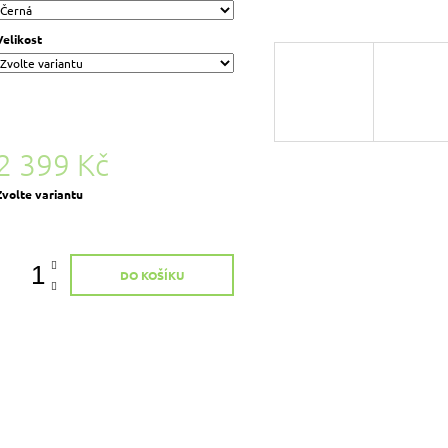
Velikost
2 399 Kč
Měrná
Zvolte variantu
ena:
DO KOŠÍKU