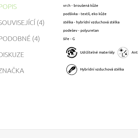
POPIS
vrch - broušená kůže
podšívka - textil, eko kůže
SOUVISEJÍCÍ (4)
stélka - hybridní vzduchová stélka
podešev - polyuretan
PODOBNÉ (4)
šíře - G
Udržitelné materiály
Ant
DISKUZE
ZNAČKA
Hybridní vzduchová stélka