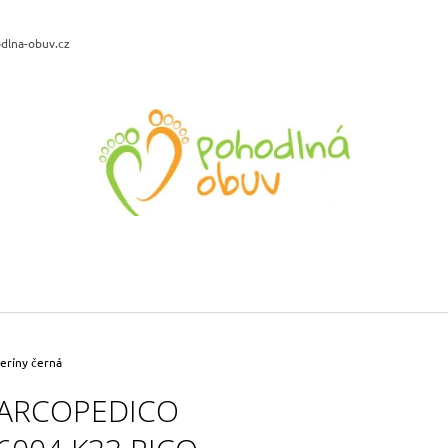
dlna-obuv.cz
CO POTŘEBUJETE NAJÍT?
HLEDAT
DOPORUČUJEME
ROGALLO ORTO 2622 DÁMSKÉ
LEGERO 2-00040
PANTOFLE NA KLÍNKU MODRÁ
DÁMSKÉ KOŽENÉ
499 Kč
1 999 Kč
eríny černá
Původně:
2 590 
ARCOPEDICO