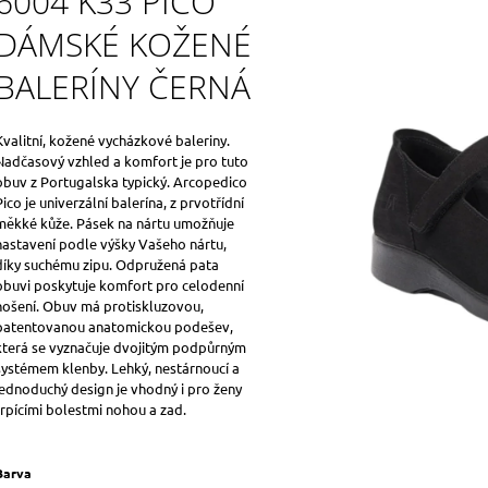
6004 K33 PICO
DÁMSKÉ KOŽENÉ
BALERÍNY ČERNÁ
Kvalitní, kožené vycházkové baleriny.
Nadčasový vzhled a komfort je pro tuto
obuv z Portugalska typický. Arcopedico
Pico je univerzální balerína, z prvotřídní
měkké kůže. Pásek na nártu umožňuje
nastavení podle výšky Vašeho nártu,
díky suchému zipu. Odpružená pata
obuvi poskytuje komfort pro celodenní
nošení. Obuv má protiskluzovou,
patentovanou anatomickou podešev,
která se vyznačuje dvojitým podpůrným
systémem klenby. Lehký, nestárnoucí a
jednoduchý design je vhodný i pro ženy
trpícími bolestmi nohou a zad.
Barva