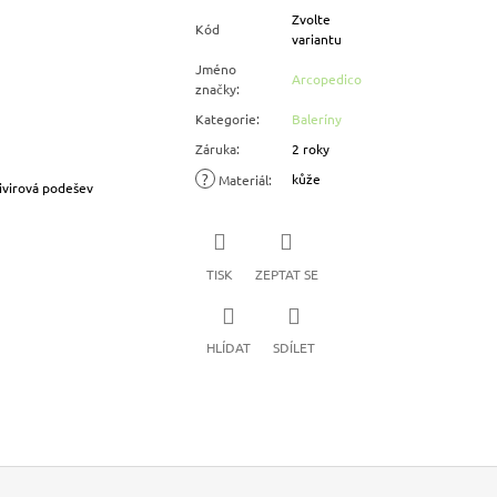
Zvolte
Kód
variantu
Jméno
Arcopedico
značky
:
Kategorie
:
Baleríny
Záruka
:
2 roky
?
kůže
Materiál
:
ivirová podešev
TISK
ZEPTAT SE
HLÍDAT
SDÍLET