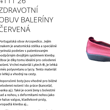
4111 26
ZDRAVOTNÍ
OBUV BALERÍNY
ČERVENÁ
Portugalská obuv Arcopedico. Jejím
znakem je anatomická stélka a speciálně
vyvinutá podešev s patentovaným
podpůrným dvojitým systémem klenby.
Obuv je díky tomu ideální pro celodenní
nošení. Vrchní materiál Lytech ®, je lehká
směs polyuretanu a lycry. Tento materiál
je lehký a vhodný na cesty.
Doporučení: boty jsou vhodné pro běžné
celodenní nošení i do práce (kancelář,
banka aj.). Také je ocení ženy s bolestmi
zad a nohou, s deformitami nohou jako
je halux valgus, kladívkové prsty,
propadlá klenba aj...