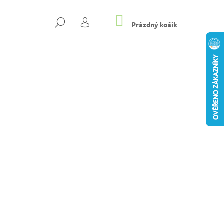
NÁKUPNÍ
HLEDAT
KOŠÍK
Prázdný košík
PŘIHLÁŠENÍ
DÁMSKÉ PANTOFLE
Následující