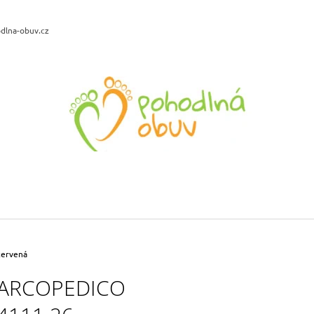
dlna-obuv.cz
CO POTŘEBUJETE NAJÍT?
HLEDAT
DOPORUČUJEME
MUF 8106 ZATEPLENÁ KOŽENÁ OBUV
BIO LIFE LENA 
ŠÍŘE H ANTRACIT
MODRÁ VZOR
1 649 Kč
699 Kč
červená
Původně:
2 199 Kč
Původně:
859 Kč
ARCOPEDICO