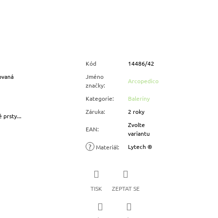
Kód
14486/42
ovaná
Jméno
Arcopedico
značky
:
Kategorie
:
Baleríny
Záruka
:
2 roky
 prsty...
Zvolte
EAN
:
variantu
?
Lytech ®
Materiál
:
TISK
ZEPTAT SE