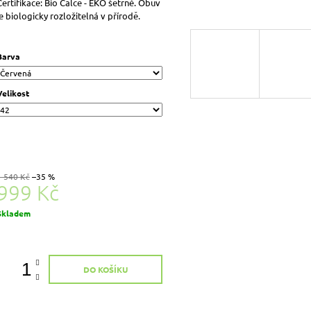
Certifikace: Bio Calce - EKO šetrné. Obuv
je biologicky rozložitelná v přírodě.
Barva
Velikost
1 540 Kč
–35 %
999 Kč
Měrná
Skladem
ena:
DO KOŠÍKU