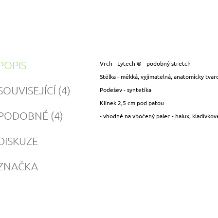
POPIS
Vrch - Lytech ® - podobný stretch
Stélka - měkká, vyjímatelná, anatomicky tvar
SOUVISEJÍCÍ (4)
Podešev - syntetika
Klínek 2,5 cm pod patou
PODOBNÉ (4)
- vhodné na vbočený palec - halux, kladívkové
DISKUZE
ZNAČKA