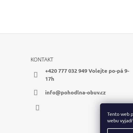
Z
Á
KONTAKT
P
A
+420 777 032 949 Volejte po-pá 9-
T
17h
Í
info@pohodlna-obuv.cz
Tento web p
Facebook
webu vyjadřu