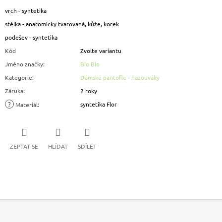
vrch - syntetika
stélka - anatomicky tvarovaná, kůže, korek
podešev - syntetika
Kód
Zvolte variantu
Jméno značky
:
Bio Bio
Kategorie
:
Dámské pantofle - nazouváky
Záruka
:
2 roky
?
syntetika Flor
Materiál
:
ZEPTAT SE
HLÍDAT
SDÍLET