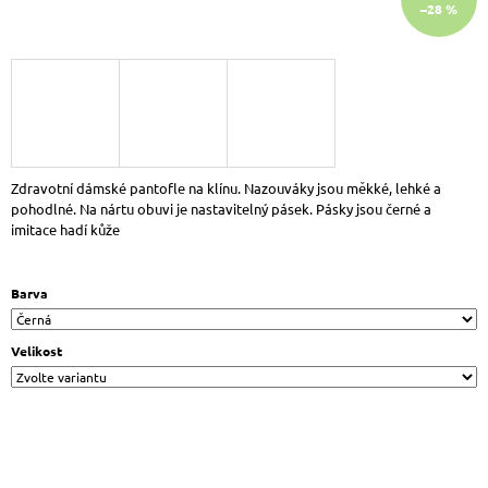
–28 %
J
E
M
E
LEGERO
2-
000408-
4500
T4
Zdravotní dámské pantofle na klínu. Nazouváky jsou měkké, lehké a
RUN
pohodlné. Na nártu obuvi je nastavitelný pásek. Pásky jsou černé a
DÁMSKÉ
imitace hadí kůže
KOŽENÉ
TENISKY
BÉŽOVÁ
Barva
1
999
Kč
Velikost
Původně:
2
590
Kč