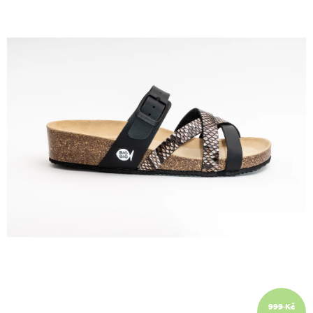
A
J
Í
T
?
HLEDAT
D
O
P
O
R
U
Č
999 Kč
U