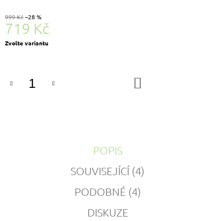
999 Kč
–28 %
719 Kč
Měrná
Zvolte variantu
cena:
DO
KOŠÍKU
POPIS
SOUVISEJÍCÍ (4)
PODOBNÉ (4)
DISKUZE