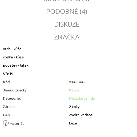
PODOBNÉ (4)
DISKUZE
ZNAČKA
vrch - kůže
stélka - kůže
podešev - latex
šíře H
Kód
11463/42
Jméno značky
:
Kacper
Kategorie
:
Městské tenisky
Záruka
:
2 roky
EAN
:
Zvolte variantu
?
kůže
Materiál
: