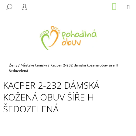
K
Přejít
NÁKUP
M
HLEDAT
na
KOŠÍK
O
PŘIHLÁŠENÍ
ZPĚT
ZPĚT
obsah
Š
Í
C
K
O
P
O
T
Domů
Ženy
/
Městské tenisky
/
Kacper 2-232 dámská kožená obuv šíře H
Ř
šedozelená
E
KACPER 2-232 DÁMSKÁ
B
KOŽENÁ OBUV ŠÍŘE H
U
J
ŠEDOZELENÁ
E
T
E
N