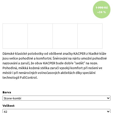
J
1 990 Kč
E
–24 %
M
E
DR.
BRINKMANN
700701-
09
DÁMSKÉ
NAZOUVÁKY
ŠEDÁ
Dámské klasické polobotky od oblíbené značky KACPER z hladké kůže
ANTRA
jsou velice pohodlné a komfortní. Šněrování na nártu umožní pohodlné
VZOR
nazouvání a zaručí, že obuv KACPER bude dobře "sedět" na noze.
927
Pohodlná, měkká kožená stélka zaručí vysoký komfort při nošení ve
Kč
městě i při nenáročných volnočasových aktivitách díky speciální
Původně:
technologii FullControl.
1
090
Kč
Barva
Velikost