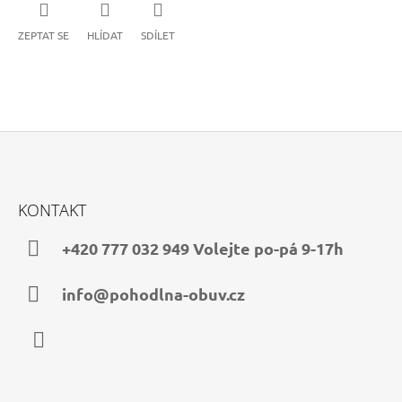
ZEPTAT SE
HLÍDAT
SDÍLET
Z
Á
KONTAKT
P
A
+420 777 032 949 Volejte po-pá 9-17h
T
Í
info@pohodlna-obuv.cz
Facebook