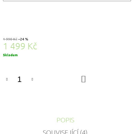
1 990 Kč
–24 %
1 499 Kč
Měrná
Skladem
cena:
DO
KOŠÍKU
POPIS
SOUVISEJÍCÍ (4)