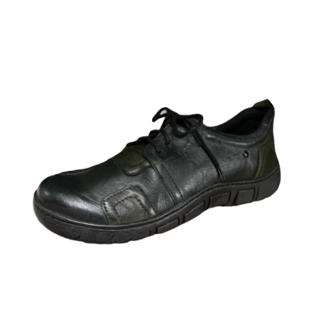
A
J
Í
T
?
HLEDAT
D
O
P
O
R
U
Č
U